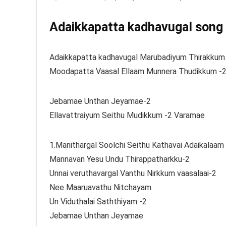
Adaikkapatta kadhavugal song l
Adaikkapatta kadhavugal Marubadiyum Thirakkum
Moodapatta Vaasal Ellaam Munnera Thudikkum -
Jebamae Unthan Jeyamae-2
Ellavattraiyum Seithu Mudikkum -2 Varamae
1.Manithargal Soolchi Seithu Kathavai Adaikalaam
Mannavan Yesu Undu Thirappatharkku-2
Unnai veruthavargal Vanthu Nirkkum vaasalaai-2
Nee Maaruavathu Nitchayam
Un Viduthalai Saththiyam -2
Jebamae Unthan Jeyamae