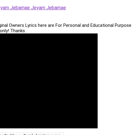
eyam Jebamae Jeyam Jebamae
iginal Owners Lyrics here are For Personal and Educational Purpose
only! Thanks .