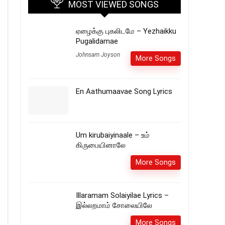
MOST VIEWED SONGS
ஏழைக்கு புகலிடமே – Yezhaikku
Pugalidamae
Johnsam Joyson
More Songs
En Aathumaavae Song Lyrics
Um kirubaiyinaale – உம்
கிருபையினாலே
More Songs
Illaramam Solaiyilae Lyrics –
இல்லறமாம் சோலையிலே
More Songs