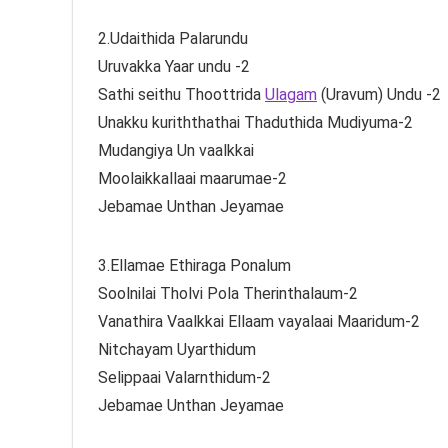
2.Udaithida Palarundu
Uruvakka Yaar undu -2
Sathi seithu Thoottrida
Ulagam
(Uravum) Undu -2
Unakku kuriththathai Thaduthida Mudiyuma-2
Mudangiya Un vaalkkai
Moolaikkallaai maarumae-2
Jebamae Unthan Jeyamae
3.Ellamae Ethiraga Ponalum
Soolnilai Tholvi Pola Therinthalaum-2
Vanathira Vaalkkai Ellaam vayalaai Maaridum-2
Nitchayam Uyarthidum
Selippaai Valarnthidum-2
Jebamae Unthan Jeyamae