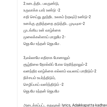
2.உடைத்திட பலருண்டு,
உருவாக்க யார் உண்டு -2
சதி செய்து தூற்றிட உலகம் (உறவும்) உண்டு-2
உனக்கு குறித்ததை தடுத்திட முடியுமா-2
முடங்கிய உன் வாழ்க்கை
மூலைக்கள்ளாய் மாறுமே 2-
ஜெபமே உந்தன் ஜெயமே .
3,எல்லாமே எதிராக போனாலும்
சூழ்நிலை தோல்விப் போல தெரிந்தாலும்-2
வனந்திர வாழ்க்கை எல்லாம் வயலாய் மாறிடும்-2
நிச்சயம் உயர்த்திடும்,
செழிப்பாய் வளர்ந்திடும் -2
ஜெபமே உந்தன் ஜெயமே
அடைக்கப்பட்ட கதவுகள் lyrics, Adaikkapatta kadhavu