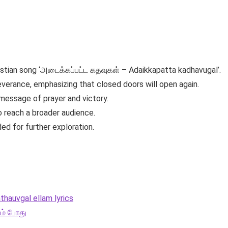
ristian song ‘அடைக்கப்பட்ட கதவுகள் – Adaikkapatta kadhavugal’.
erance, emphasizing that closed doors will open again.
 message of prayer and victory.
to reach a broader audience.
ed for further exploration.
thauvgal ellam lyrics
ம் போது