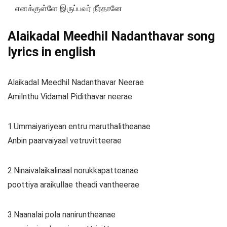
எனக்குள்ளே இருப்பவர் நீர்தானே
Alaikadal Meedhil Nadanthavar song
lyrics in english
Alaikadal Meedhil Nadanthavar Neerae
Amilnthu Vidamal Pidithavar neerae
1.Ummaiyariyean entru maruthalitheanae
Anbin paarvaiyaal vetruvitteerae
2.Ninaivalaikalinaal norukkapatteanae
poottiya araikullae theadi vantheerae
3.Naanalai pola naniruntheanae