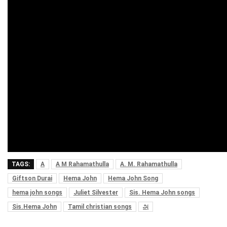
TAGS:
A
A M Rahamathulla
A. M. Rahamathulla
Giftson Durai
Hema John
Hema John Song
hema john songs
Juliet Silvester
Sis. Hema John songs
Sis.Hema John
Tamil christian songs
அ