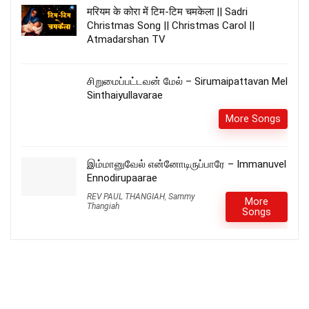
मरियम के कोरा में टिम-टिम चमकेला || Sadri
Christmas Song || Christmas Carol ||
Atmadarshan TV
சிறுமைப்பட்டவன் மேல் – Sirumaipattavan Mel
Sinthaiyullavarae
More Songs
இம்மானுவேல் என்னோடிருப்பாரே – Immanuvel
Ennodirupaarae
REV PAUL THANGIAH
,
Sammy
More
Thangiah
Songs