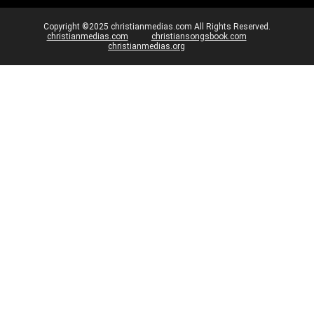
Copyright ©2025 christianmedias.com All Rights Reserved.
christianmedias.com
christiansongsbook.com
christianmedias.org