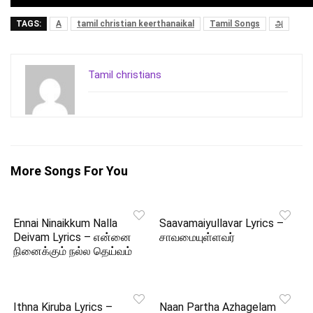
TAGS:
A
tamil christian keerthanaikal
Tamil Songs
அ
Tamil christians
More Songs For You
Ennai Ninaikkum Nalla
Saavamaiyullavar Lyrics –
Deivam Lyrics – என்னை
சாவமையுள்ளவர்
நினைக்கும் நல்ல தெய்வம்
Ithna Kiruba Lyrics –
Naan Partha Azhagelam