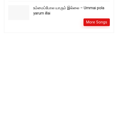
உம்மைப்போல யாரும் இல்லை – Ummai pola
yarum illai
More Songs