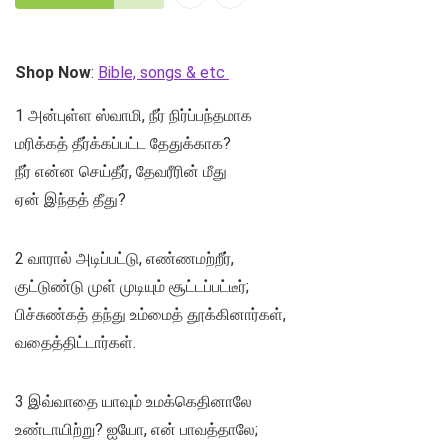
Shop Now
:
Bible, songs & etc
1 அன்புள்ள ஸ்வாமி, நீர் நிர்ப்பந்தமாக
மரிக்கத் தீர்க்கப்பட்ட தேதுக்காக?
நீர் என்ன செய்தீர், தேவரீரின் மீது
ஏன் இந்தத் தீது?
2 வாரால் அடிப்பட்டு, எண்ணமற்றீர்,
குட்டுண்டு முள் முடியும் சூட்டப்பட்டீர்;
பிச்சுண்கத் தந்து உம்மைத் தூக்கினார்கள்,
வதைத்திட்டார்கள்.
3 இவ்வாதை யாவும் உமக்கெதினாலே
உண்டாயிற்று? ஐயோ, என் பாவத்தாலே;