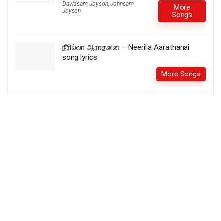
Davidsam Joyson
,
Johnsam
More
Joyson
Songs
நீரில்லா ஆராதனை – Neerilla Aarathanai
song lyrics
More Songs