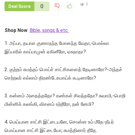
5
0
Deal Score
Shop Now
:
Bible, songs & etc
1. அப்பா, தயாள குணாநந்த மோனந்த வேதா,-பொல்லா
இப்பாரில் காய்பாமுன் ஏகினீரோ, ஏசுநாதா?
2. குற்றம் சுமத்தப் பொய்ச் சாட்சிகளைத் தேடினாரோ?-அந்தச்
செற்றலர் எல்லாம் திரண்டேகமாய்க் கூடினாரோ?
3. கன்னம் அதைத்ததோ? கண்கள் சிவந்ததோ? சுவாமி,-பொறி
மின்னிக் கலங்கி, விசனம் உற்றீரோ, நன் னேமி?
4. மெய்யான சாட்சி இட்டையனே, சொன்ன உம் மீதே-தீயர்
பொய்யான சாட்சி இட்டையோ, சுமத்தினார் தீதே.