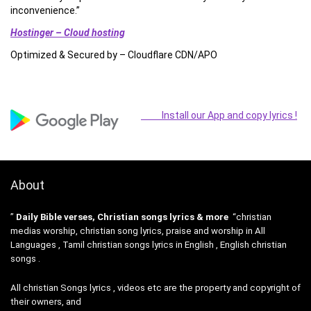
inconvenience.”
Hostinger – Cloud hosting
Optimized & Secured by – Cloudflare CDN/APO
Install our App and copy lyrics !
About
”
Daily Bible verses, Christian songs lyrics & more
“christian
medias worship, christian song lyrics, praise and worship in All
Languages , Tamil christian songs lyrics in English , English christian
songs .
All christian Songs lyrics , videos etc are the property and copyright of
their owners, and