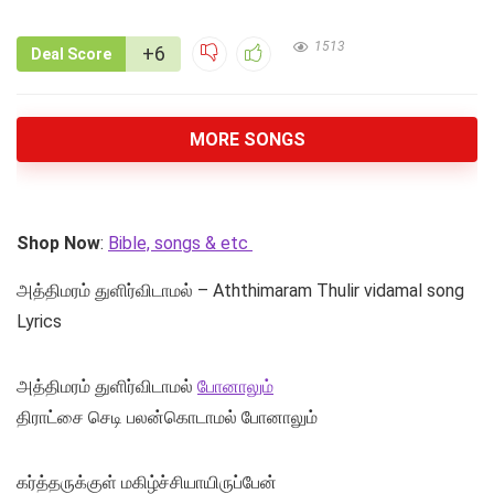
1513
+6
Deal Score
MORE SONGS
Shop Now
:
Bible, songs & etc
அத்திமரம் துளிர்விடாமல் – Aththimaram Thulir vidamal song
Lyrics
அத்திமரம் துளிர்விடாமல்
போனாலும்
திராட்சை செடி பலன்கொடாமல் போனாலும்
கர்த்தருக்குள் மகிழ்ச்சியாயிருப்பேன்