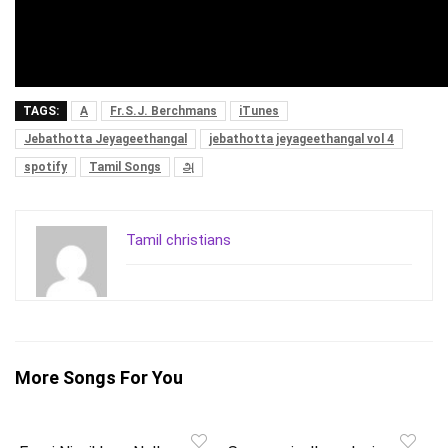
TAGS:
A
Fr.S.J. Berchmans
iTunes
Jebathotta Jeyageethangal
jebathotta jeyageethangal vol 4
spotify
Tamil Songs
அ
Tamil christians
More Songs For You