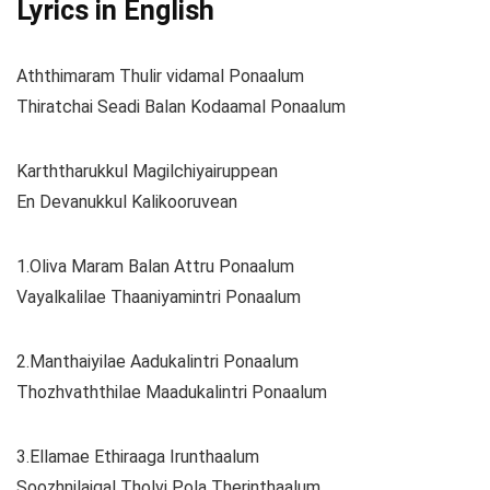
Lyrics in English
Aththimaram Thulir vidamal Ponaalum
Thiratchai Seadi Balan Kodaamal Ponaalum
Karththarukkul Magilchiyairuppean
En Devanukkul Kalikooruvean
1.Oliva Maram Balan Attru Ponaalum
Vayalkalilae Thaaniyamintri Ponaalum
2.Manthaiyilae Aadukalintri Ponaalum
Thozhvaththilae Maadukalintri Ponaalum
3.Ellamae Ethiraaga Irunthaalum
Soozhnilaigal Tholvi Pola Therinthaalum