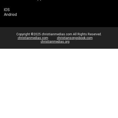
IOS
Andriod
Copyright ©2025 christianmedias.com All Rights Reserved.
christianmedias.com
christiansongsbook.com
christianmedias.org