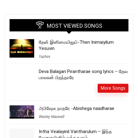
MOST VIEWED SONGS
தேன் இனிமையிலும்-Then Inimaiyilum
Yesuvin
Yazhini
Deva Balagan Pirantharae song lyrics – தேவ
பாலகன் பிறந்தாரே
More Songs
அபிஷேக நாதரே -Abishega naadharae
Wesley Maxwell
Intha Vealayinil Vantharulum – இந்த
வேளையினில் வந்தருளும்