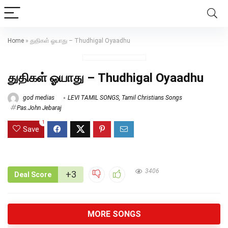
Home
»
துதிகள் ஓயாது – Thudhigal Oyaadhu
துதிகள் ஓயாது – Thudhigal Oyaadhu
god medias
LEVI TAMIL SONGS
,
Tamil Christians Songs
Pas.John Jebaraj
1
Save
3406
+3
Deal Score
MORE SONGS