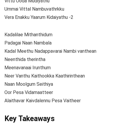
Vittu Ooda Mudiyathu
Ummai Vittal Nambuvathrkku
Vera Enakku Yaarum Kidaiyathu -2
Kadalilae Mithanthidum
Padagai Naan Nambala
Kadal Meethu Nadappavarai Nambi vanthean
Neenthida therintha
Meenavanaai Irunthum
Neer Vanthu Kaithookka Kaathirinthean
Naan Moolgum Seithiya
Oor Pesa Vidamaatteer
Alaithavar Kaivdalennu Pesa Vaitheer
Key Takeaways