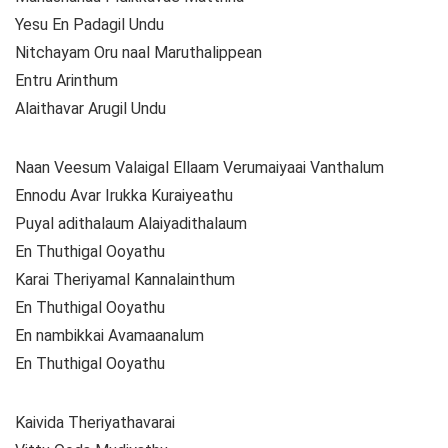
Yesu En Padagil Undu
Nitchayam Oru naal Maruthalippean
Entru Arinthum
Alaithavar Arugil Undu
Naan Veesum Valaigal Ellaam Verumaiyaai Vanthalum
Ennodu Avar Irukka Kuraiyeathu
Puyal adithalaum Alaiyadithalaum
En Thuthigal Ooyathu
Karai Theriyamal Kannalainthum
En Thuthigal Ooyathu
En nambikkai Avamaanalum
En Thuthigal Ooyathu
Kaivida Theriyathavarai