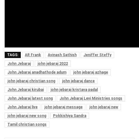
TAGS:
AR Frank
Avinash Sathish
Jeniffer Steffy
John Jebaraj
john jebaraj 2022
John Jebaraj anadhathode adum
john jebaraj azhage
john jebaraj christian song
john jebaraj dance
John Jebaraj kirubai
john jebaraj kristava padal
John Jebaraj latest song
John Jebaraj Levi Ministries songs
John Jebaraj live
john jebaraj message
john jebaraj new
john jebaraj new song
Pokkishiya Sandra
Tamil christian songs