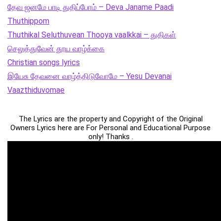
தேவ ஜனமே பாடி துதிப்போம் – Deva Janame Paadi
Thuthippom
Thuthikal Seluthuvean Thooya vaalkkai – துதிகள்
செலுத்துவேன் தூய வாழ்க்கை
Christian songs lyrics
இயேசு தேவனை வாழ்த்திடுவோமே – Yesu Devanai
Vaazthiduvomae
The Lyrics are the property and Copyright of the Original
Owners Lyrics here are For Personal and Educational Purpose
only! Thanks .