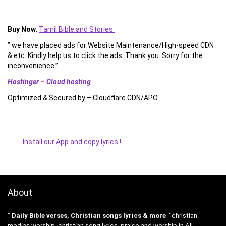
Buy Now
:
Tamil Bible and Stories
” we have placed ads for Website Maintenance/High-speed CDN
& etc. Kindly help us to click the ads. Thank you. Sorry for the
inconvenience.”
Hostinger – Cloud hosting
Optimized & Secured by – Cloudflare CDN/APO
Install our App and copy lyrics !
About
”
Daily Bible verses, Christian songs lyrics & more
“christian
medias worship, christian song lyrics, praise and worship in All