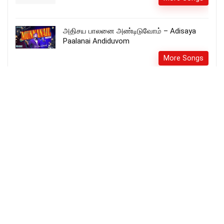
அதிசய பாலனை அண்டிடுவோம் – Adisaya
Paalanai Andiduvom
More Songs
பரிமள தைலம் – Parimala Thailam En yesu
More Songs