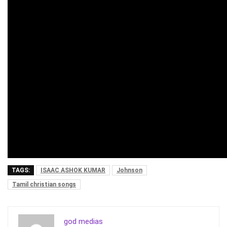
TAGS:
ISAAC ASHOK KUMAR
Johnson
Tamil christian songs
god medias