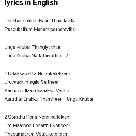
lyrics in English
Thunbangalilum Naan Thuvalavillai
Paadukalilum Manam patharavillai
Unga Kirubai Thangiyathae
Unga Kirubai Nadathiyathae -2
1.Udaikkapatta Nerankalellaam
Uruvaakki magila Seitheer
Kanneerellaam Kanakku Vaithu
Aaruthal Enakku Thantheer – Unga Kirubai
2.Sornthu Pona Nerankallelaam
Um Maarbodu Anaithu Kondeer
Thadumaarum Vealaikalellaam