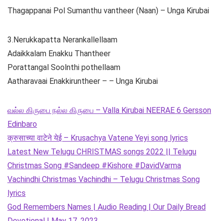
Thagappanai Pol Sumanthu vantheer (Naan) – Unga Kirubai
3.Nerukkapatta Nerankallellaam
Adaikkalam Enakku Thantheer
Porattangal Soolnthi pothellaam
Aatharavaai Enakkiruntheer – – Unga Kirubai
வல்ல கிருபை நல்ல கிருபை – Valla Kirubai NEERAE 6 Gersson
Edinbaro
क्रुसाच्या वाटेने येई – Krusachya Vatene Yeyi song lyrics
Latest New Telugu CHRISTMAS songs 2022 || Telugu
Christmas Song #Sandeep #Kishore #DavidVarma
Vachindhi Christmas Vachindhi – Telugu Christmas Song
lyrics
God Remembers Names | Audio Reading | Our Daily Bread
Devotional | May 17, 2023