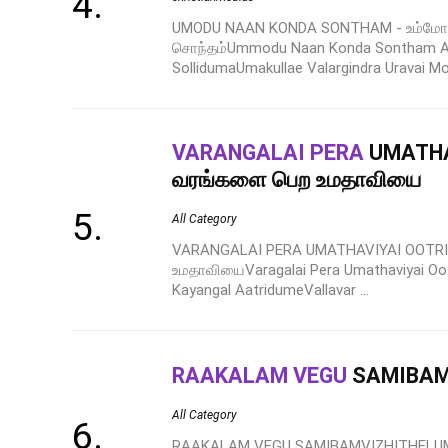
UMODU NAAN KONDA SONTHAM - உம்மோ
சொந்தம்Ummodu Naan Konda Sontham Ad
SollidumaUmakullae Valargindra Uravai Moz
VARANGALAI PERA
UMATHA
வரங்களை பெற உமதாவியை
All Category
VARANGALAI PERA UMATHAVIYAI OOTRI
உமதாவியைVaragalai Pera Umathaviyai Oot
Kayangal AatridumeVallavar ...
RAAKALAM VEGU
SAMIBA
All Category
RAAKALAM VEGU SAMIBAMVIZHITHELU