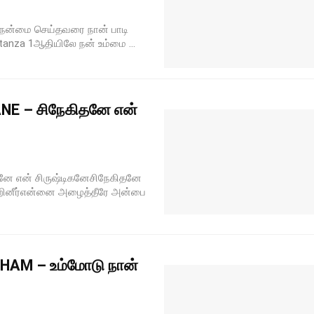
ை நன்மை செய்தவரை நான் பாடி
Stanza 1ஆதியிலே நன் உம்மை ...
NE – சிநேகிதனே என்
னே என் சிருஷ்டிகனேசிநேகிதனே
்றினீர்என்னை அழைத்தீரே அன்பை
AM – உம்மோடு நான்