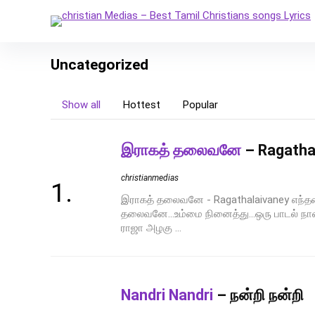
Uncategorized
Show all
Hottest
Popular
இராகத் தலைவனே
– Ragatha
christianmedias
இராகத் தலைவனே - Ragathalaivaney எந்தன
தலைவனே...உம்மை நினைத்து...ஒரு பாடல் நான
ராஜா அழகு ...
Nandri Nandri
– நன்றி நன்றி