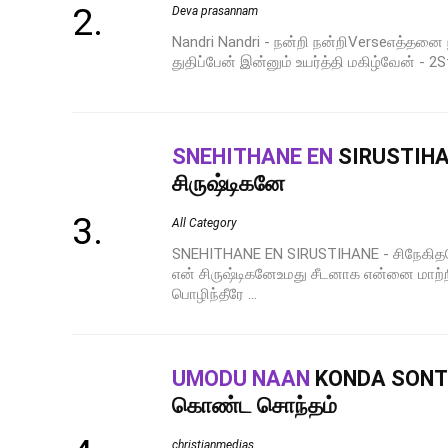
Deva prasannam
Nandri Nandri - நன்றி நன்றிVerseஎத்தன
துதிப்பேன் இன்னும் உயர்த்தி மகிழ்வேன் - 2
SNEHITHANE EN
SIRUSTIHA
சிருஷ்டிகனே
All Category
SNEHITHANE EN SIRUSTIHANE - சிநேகித
என் சிருஷ்டிகனேஉமது சீடனாக என்னை மாற
பொழிந்தீரே ...
UMODU NAAN
KONDA SONTH
கொண்ட சொந்தம்
christianmedias