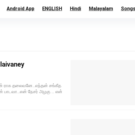
Android App
ENGLISH
Hindi
Malayalam
Song
laivaney
் ராக தலைவனே...எந்தன் சங்கீத
் பாடவா...என் நேசர் அழகு … என்