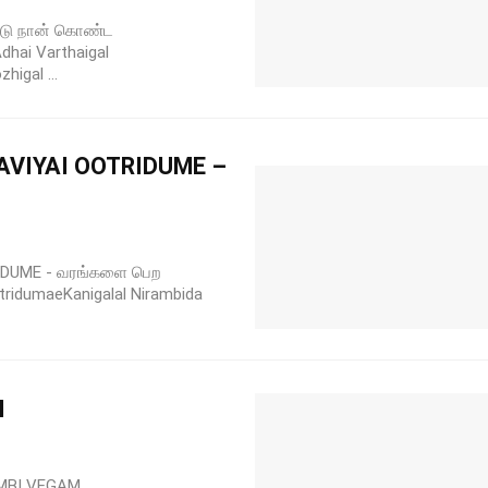
டு நான் கொண்ட
hai Varthaigal
higal ...
VIYAI OOTRIDUME –
DUME - வரங்களை பெற
ridumaeKanigalal Nirambida
M
MBI VEGAM