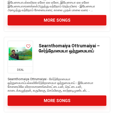
இயேசையாபல்லவிஏல ஏலோ ஏல ஏலோ, இயேசையா ஏல ஏலோ
இயேசையாசரணங்கள்அறுத்து வந்தோம் நெற்பயிரை - இயேசையா
அழைத்து வந்தோம் சேனையாரை; காலை முதல் மாலை வரை - ...
MORE SONGS
Searnthomaiya Ottrumaiyai –
சேர்ந்தோமையா ஒற்றுமையாய்
DEAL
Searnthomaiya Ottrumaiyai - சேர்ந்தோமையா
ஒற்றுமையாய்பல்லவிசேர்ந்தோமையா ஒற்றுமையாய் - இயேசையா
சேனையிலே வீரராகசரணங்கள்கட்டையன், நெட்டையன்,
காடைக்கழுத்தன், கருமிளகு, செம்மிளகு, காற்றாடிமுண்டன்; ...
MORE SONGS