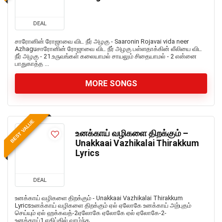
DEAL
சாரோனின் ரோஜாவை விட நீர் அழகு - Saaronin Rojavai vida neer
Azhaguசாரோனின் ரோஜாவை விட நீர் அழகு பள்ளதாக்கின் லீலியை விட
நீர் அழகு - 21.உருவங்கள் கலையாமல் சாயலும் சிதையாமல் - 2 என்னை
பாதுகாத்த ...
MORE SONGS
BEST VALUE
உனக்காய் வழிகளை திறக்கும் –
Unakkaai Vazhikalai Thirakkum
Lyrics
DEAL
உனக்காய் வழிகளை திறக்கும் - Unakkaai Vazhikalai Thirakkum
Lyricsஉனக்காய் வழிகளை திறக்கும் ஏல் ஏலோகே உனக்காய் அற்புதம்
செய்யும் ஏல் ஹக்கவத்-2ஏலோகே ஏலோகே ஏல் ஏலோகே-2-
உனக்காய்1.எகிப்தில் வாழ்ந்த ...