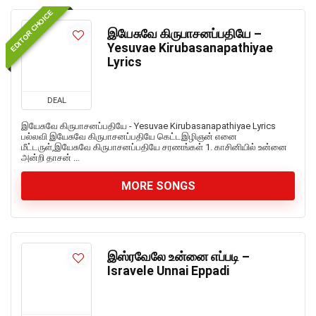
EDITOR CHOICE
இயேசுவே கிருபாசனப்பதியே –
Yesuvae Kirubasanapathiyae
Lyrics
DEAL
இயேசுவே கிருபாசனப்பதியே - Yesuvae Kirubasanapathiyae Lyrics
பல்லவி இயேசுவே கிருபாசனப்பதியே கெட்டஇழிஞன் எனை
மீட்டருள்,இயேசுவே கிருபாசனப்பதியே சரணங்கள் 1. காசினியில் உன்னை
அன்றி தாசன் ...
MORE SONGS
இஸ்ரவேலே உன்னை எப்படி –
Isravele Unnai Eppadi