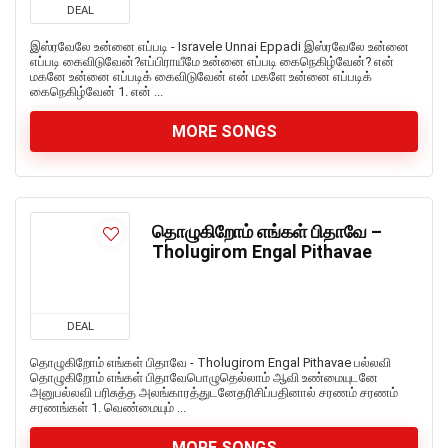
DEAL
இஸ்ரவேலே உன்னை எப்படி - Isravele Unnai Eppadi இஸ்ரவேலே உன்னை
எப்படி கைவிடுவேன்?எப்பிராயீமே உன்னை எப்படி கைநெகிழ்வேன்? என்
மகனே உன்னை எப்படிக் கைவிடுவேன் என் மகளே உன்னை எப்படிக்
கைநெகிழ்வேன் 1. என் ...
MORE SONGS
தொழுகிறோம் எங்கள் பிதாவே –
Tholugirom Engal Pithavae
DEAL
தொழுகிறோம் எங்கள் பிதாவே - Tholugirom Engal Pithavae பல்லவி
தொழுகிறோம் எங்கள் பிதாவேபொழுதெல்லாம் ஆவி உண்மையுடனே
அனுபல்லவி பரிசுத்த அலங்காரத்துடனேதரிசிப்பதினால் சரணம் சரணம்
சரணங்கள் 1. வெண்மையும் ...
MORE SONGS