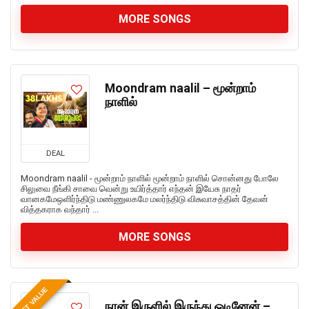
MORE SONGS
Moondram naalil – மூன்றாம்
நாளில்
DEAL
Moondram naalil - மூன்றாம் நாளில் மூன்றாம் நாளில் சொன்னது போலே
சிலுவை நீங்கி சாவை வென்று உயிர்த்தார் எந்தன் இயேசு நாதர்
வானகமேஒளிர்ந்திடு மண்ணுலகமே மலர்ந்திடு விசுவாசத்தின் தேவன்
வித்தகராக வந்தார் ...
MORE SONGS
BEST VALUE
நான் இருளில் இருந்து ஓடினேன் –