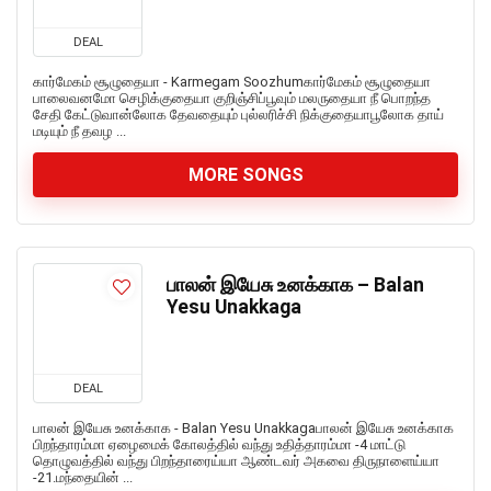
DEAL
கார்மேகம் சூழுதையா - Karmegam Soozhumகார்மேகம் சூழுதையா
பாலைவனமோ செழிக்குதையா குறிஞ்சிப்பூவும் மலருதையா நீ பொறந்த
சேதி கேட்டுவான்லோக தேவதையும் புல்லரிச்சி நிக்குதையாபூலோக தாய்
மடியும் நீ தவழ ...
MORE SONGS
பாலன் இயேசு உனக்காக – Balan
Yesu Unakkaga
DEAL
பாலன் இயேசு உனக்காக - Balan Yesu Unakkagaபாலன் இயேசு உனக்காக
பிறந்தாரம்மா ஏழைமைக் கோலத்தில் வந்து உதித்தாரம்மா -4 மாட்டு
தொழுவத்தில் வந்து பிறந்தாரைய்யா ஆண்டவர் அகவை திருநாளைய்யா
-21.மந்தையின் ...