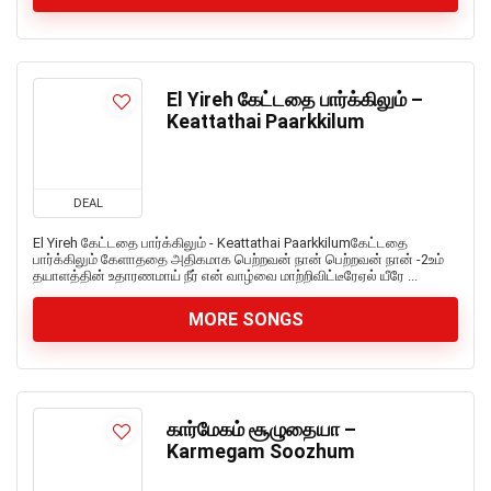
El Yireh கேட்டதை பார்க்கிலும் –
Keattathai Paarkkilum
DEAL
El Yireh கேட்டதை பார்க்கிலும் - Keattathai Paarkkilumகேட்டதை
பார்க்கிலும் கேளாததை அதிகமாக பெற்றவன் நான் பெற்றவன் நான் -2உம்
தயாளத்தின் உதாரணமாய் நீர் என் வாழ்வை மாற்றிவிட்டீரேஏல் யீரே ...
MORE SONGS
கார்மேகம் சூழுதையா –
Karmegam Soozhum