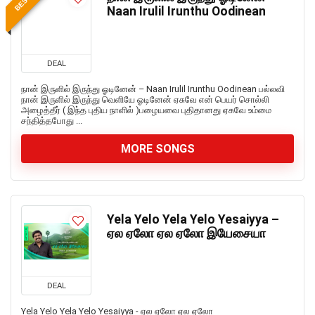
Naan Irulil Irunthu Oodinean
DEAL
நான் இருளில் இருந்து ஓடினேன் – Naan Irulil Irunthu Oodinean பல்லவி
நான் இருளில் இருந்து வெளியே ஓடினேன் ஏசுவே என் பெயர் சொல்லி
அழைத்தீர் ( இந்த புதிய நாளில் )பழையவை புதிதானது ஏசுவே உம்மை
சந்தித்தபோது ...
MORE SONGS
Yela Yelo Yela Yelo Yesaiyya –
ஏல ஏலோ ஏல ஏலோ இயேசையா
DEAL
Yela Yelo Yela Yelo Yesaiyya - ஏல ஏலோ ஏல ஏலோ