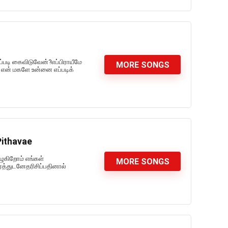
்படி கைவிடுவேன்?எப்பிராயீமே
MORE SONGS
என் மகளே உன்னை எப்படிக்
Pithavae
ுகிறோம் எங்கள்
MORE SONGS
த்துடனேதரிசிப்பதினால்