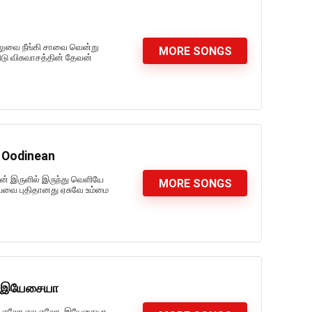
ிலுவை நீங்கி சாவை வென்று
MORE SONGS
ிடு விசுவாசத்தின் தேவன்
u Oodinean
ான் இருளில் இருந்து வெளியே
MORE SONGS
ையவை புதிதானது ஏசுவே உம்மை
லோ இயேசையா
ிஏல ஏலோ ஏல ஏலோ, இயேசையா