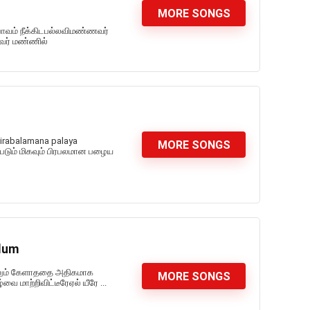
MORE SONGS
பாவம் நீக்கிடபல்லவிமண்ணவர்
னவர் மண்ணில்
pirabalamana palaya
MORE SONGS
ப்படும் மிகவும் பிரபலமான பழைய
ilum
்கிலும் கேளாததை அதிகமாக
MORE SONGS
ை மாற்றிவிட்டீரேஏல் யீரே ...