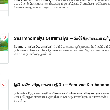
ஏல ஏலோ இயேசையாசரணங்கள்அறுத்து வந்தோம் நெற்பயிரை - இயேசைய
சேனையாரை; காலை முதல் மாலை வரை - ...
Searnthomaiya Ottrumaiyai – சேர்ந்தோமையா ஒற்
Searnthomaiya Ottrumaiyai - சேர்ந்தோமையா ஒற்றுமையாய்பல்லவிசேர்
இயேசையா சேனையிலே வீரராகசரணங்கள்கட்டையன், நெட்டையன், காடைக்
செம்மிளகு, காற்றாடிமுண்டன்; ...
இயேசுவே கிருபாசனப்பதியே – Yesuvae Kirubasanap
இயேசுவே கிருபாசனப்பதியே - Yesuvae Kirubasanapathiyae Lyrics பல்
கெட்டஇழிஞன் எனை மீட்டருள்,இயேசுவே கிருபாசனப்பதியே சரணங்கள் 1. 
தாசன் ...