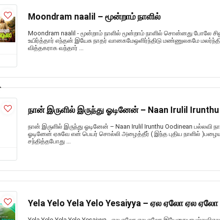
Moondram naalil – மூன்றாம் நாளில்
Moondram naalil - மூன்றாம் நாளில் மூன்றாம் நாளில் சொன்னது போலே ச
உயிர்த்தார் எந்தன் இயேசு நாதர் வானகமேஒளிர்ந்திடு மண்ணுலகமே மலர்ந்த
வித்தகராக வந்தார் ...
நான் இருளில் இருந்து ஓடினேன் – Naan Irulil Irunth
நான் இருளில் இருந்து ஓடினேன் – Naan Irulil Irunthu Oodinean பல்லவி ந
ஓடினேன் ஏசுவே என் பெயர் சொல்லி அழைத்தீர் ( இந்த புதிய நாளில் )பழ
சந்தித்தபோது ...
Yela Yelo Yela Yelo Yesaiyya – ஏல ஏலோ ஏல ஏ
Yela Yelo Yela Yelo Yesaiyya - ஏல ஏலோ ஏல ஏலோ இயேசையாபல்லவ