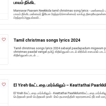
பாவம் நீக்கிட
Mannavar Paavam Neekkida tamil christmas song lyrics - மண்ணவர் 
பாவம் நீக்கிடமன்னவர் இயேசு பிறந்தார்சொன்னவர் வாக்கு நிறைவேறஎன்
பிறந்தார்அனுபல்லவி...
Tamil christmas songs lyrics 2024
Tamil christmas songs lyrics 2024 sabaiyil paadapadum migavum 
christmas paadal varigal தமிழ் கிறிஸ்துமஸ் பாடல் லிரிக்ஸ் சபையில் பாட
கிறிஸ்துமஸ் பாடல் ...
El Yireh கேட்டதை பார்க்கிலும் – Keattathai Paarkk
El Yireh கேட்டதை பார்க்கிலும் - Keattathai Paarkkilumகேட்டதை பார்க
பெற்றவன் நான் பெற்றவன் நான் -2உம் தயாளத்தின் உதாரணமாய் நீர் என் வாழ்வ