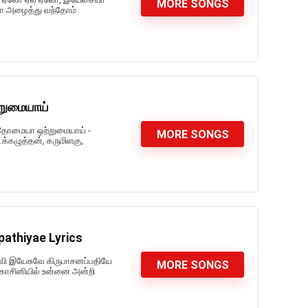
MORE SONGS
ா அழைத்து வந்தோம்
றுமையாய்
ந்தோமையா ஒற்றுமையாய் -
MORE SONGS
கழுத்தன், கருமிளகு,
athiyae Lyrics
லவி இயேசுவே கிருபாசனப்பதியே
MORE SONGS
காசினியில் உன்னை அன்றி