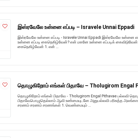
இஸ்ரவேலே உன்னை எப்படி – Isravele Unnai Eppadi
இஸ்ரவேலே உன்னை எப்படி - Isravele Unnai Eppadi இஸ்ரவேலே உன்னை எப
உன்னை எப்படி கைநெகிழ்வேன்? என் மகனே உன்னை எப்படிக் கைவிடுவேன் 
கைநெகிழ்வேன் 1. என் ...
தொழுகிறோம் எங்கள் பிதாவே – Tholugirom Engal 
தொழுகிறோம் எங்கள் பிதாவே - Tholugirom Engal Pithavae பல்லவி தொழ
பிதாவேபொழுதெல்லாம் ஆவி உண்மையுடனே அனுபல்லவி பரிசுத்த அலங்கார
சரணம் சரணம் சரணங்கள் 1. வெண்மையும் ...