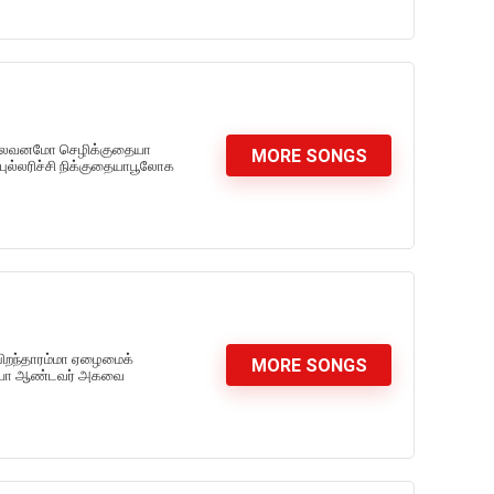
ாலைவனமோ செழிக்குதையா
MORE SONGS
புல்லரிச்சி நிக்குதையாபூலோக
பிறந்தாரம்மா ஏழைமைக்
MORE SONGS
ரைய்யா ஆண்டவர் அகவை