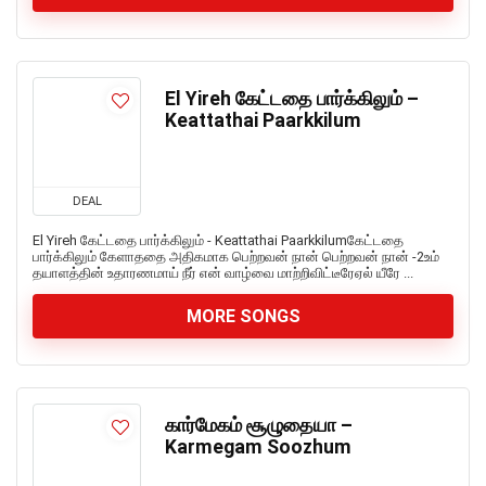
El Yireh கேட்டதை பார்க்கிலும் –
Keattathai Paarkkilum
DEAL
El Yireh கேட்டதை பார்க்கிலும் - Keattathai Paarkkilumகேட்டதை
பார்க்கிலும் கேளாததை அதிகமாக பெற்றவன் நான் பெற்றவன் நான் -2உம்
தயாளத்தின் உதாரணமாய் நீர் என் வாழ்வை மாற்றிவிட்டீரேஏல் யீரே ...
MORE SONGS
கார்மேகம் சூழுதையா –
Karmegam Soozhum