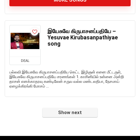
இயேசுவே கிருபாசனப்பதியே –
Yesuvae Kirubasanpathiyae
song
DEAL
பல்லவி இயேசுவே கிருபாசனப்பதியே கெட்ட இழிஞன் எனை மீட்டருள்,
இயேசுவே கிருபாசனப்பதியே சரணங்கள் 1. காசினியில் உன்னை அன்றி
தாசன் எனக்காதரவு கண்டிலேன் சருவ வல்ல மண்டலதிபா, நேசமாய்
ஏழைக்கிரங்கி மோசம் ...
Show next