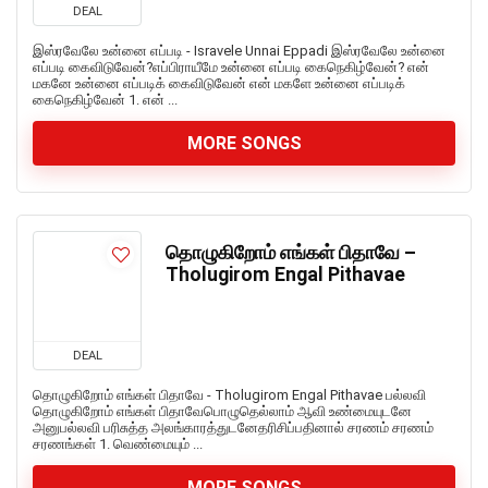
DEAL
இஸ்ரவேலே உன்னை எப்படி - Isravele Unnai Eppadi இஸ்ரவேலே உன்னை
எப்படி கைவிடுவேன்?எப்பிராயீமே உன்னை எப்படி கைநெகிழ்வேன்? என்
மகனே உன்னை எப்படிக் கைவிடுவேன் என் மகளே உன்னை எப்படிக்
கைநெகிழ்வேன் 1. என் ...
MORE SONGS
தொழுகிறோம் எங்கள் பிதாவே –
Tholugirom Engal Pithavae
DEAL
தொழுகிறோம் எங்கள் பிதாவே - Tholugirom Engal Pithavae பல்லவி
தொழுகிறோம் எங்கள் பிதாவேபொழுதெல்லாம் ஆவி உண்மையுடனே
அனுபல்லவி பரிசுத்த அலங்காரத்துடனேதரிசிப்பதினால் சரணம் சரணம்
சரணங்கள் 1. வெண்மையும் ...
MORE SONGS