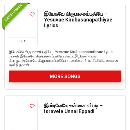
EDITOR CHOICE
இயேசுவே கிருபாசனப்பதியே –
Yesuvae Kirubasanapathiyae
Lyrics
DEAL
இயேசுவே கிருபாசனப்பதியே - Yesuvae Kirubasanapathiyae Lyrics
பல்லவி இயேசுவே கிருபாசனப்பதியே கெட்டஇழிஞன் எனை
மீட்டருள்,இயேசுவே கிருபாசனப்பதியே சரணங்கள் 1. காசினியில் உன்னை
அன்றி தாசன் ...
MORE SONGS
இஸ்ரவேலே உன்னை எப்படி –
Isravele Unnai Eppadi