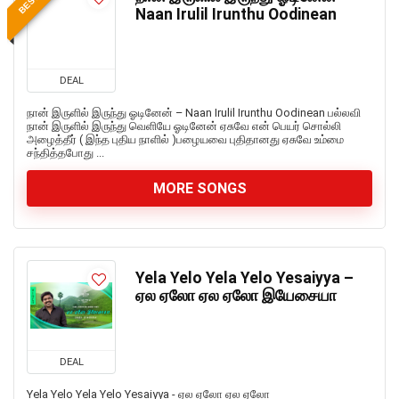
Naan Irulil Irunthu Oodinean
DEAL
நான் இருளில் இருந்து ஓடினேன் – Naan Irulil Irunthu Oodinean பல்லவி
நான் இருளில் இருந்து வெளியே ஓடினேன் ஏசுவே என் பெயர் சொல்லி
அழைத்தீர் ( இந்த புதிய நாளில் )பழையவை புதிதானது ஏசுவே உம்மை
சந்தித்தபோது ...
MORE SONGS
Yela Yelo Yela Yelo Yesaiyya –
ஏல ஏலோ ஏல ஏலோ இயேசையா
DEAL
Yela Yelo Yela Yelo Yesaiyya - ஏல ஏலோ ஏல ஏலோ