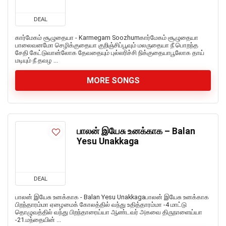
DEAL
கார்மேகம் சூழுதையா - Karmegam Soozhumகார்மேகம் சூழுதையா
பாலைவனமோ செழிக்குதையா குறிஞ்சிப்பூவும் மலருதையா நீ பொறந்த
சேதி கேட்டுவான்லோக தேவதையும் புல்லரிச்சி நிக்குதையாபூலோக தாய்
மடியும் நீ தவழ ...
MORE SONGS
பாலன் இயேசு உனக்காக – Balan
Yesu Unakkaga
DEAL
பாலன் இயேசு உனக்காக - Balan Yesu Unakkagaபாலன் இயேசு உனக்காக
பிறந்தாரம்மா ஏழைமைக் கோலத்தில் வந்து உதித்தாரம்மா -4 மாட்டு
தொழுவத்தில் வந்து பிறந்தாரைய்யா ஆண்டவர் அகவை திருநாளைய்யா
-21.மந்தையின் ...