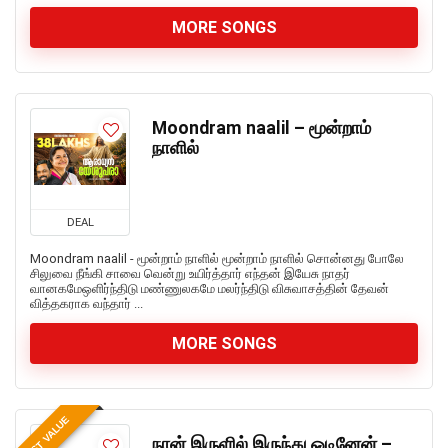
MORE SONGS
Moondram naalil – மூன்றாம்
நாளில்
DEAL
Moondram naalil - மூன்றாம் நாளில் மூன்றாம் நாளில் சொன்னது போலே
சிலுவை நீங்கி சாவை வென்று உயிர்த்தார் எந்தன் இயேசு நாதர்
வானகமேஒளிர்ந்திடு மண்ணுலகமே மலர்ந்திடு விசுவாசத்தின் தேவன்
வித்தகராக வந்தார் ...
MORE SONGS
BEST VALUE
நான் இருளில் இருந்து ஓடினேன் –