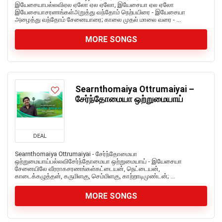
இயேசையாபல்லவிஏல ஏலோ ஏல ஏலோ, இயேசையா ஏல ஏலோ
இயேசையாசரணங்கள்அறுத்து வந்தோம் நெற்பயிரை - இயேசையா
அழைத்து வந்தோம் சேனையாரை; காலை முதல் மாலை வரை - ...
MORE SONGS
Searnthomaiya Ottrumaiyai –
சேர்ந்தோமையா ஒற்றுமையாய்
DEAL
Searnthomaiya Ottrumaiyai - சேர்ந்தோமையா
ஒற்றுமையாய்பல்லவிசேர்ந்தோமையா ஒற்றுமையாய் - இயேசையா
சேனையிலே வீரராகசரணங்கள்கட்டையன், நெட்டையன்,
காடைக்கழுத்தன், கருமிளகு, செம்மிளகு, காற்றாடிமுண்டன்; ...
MORE SONGS