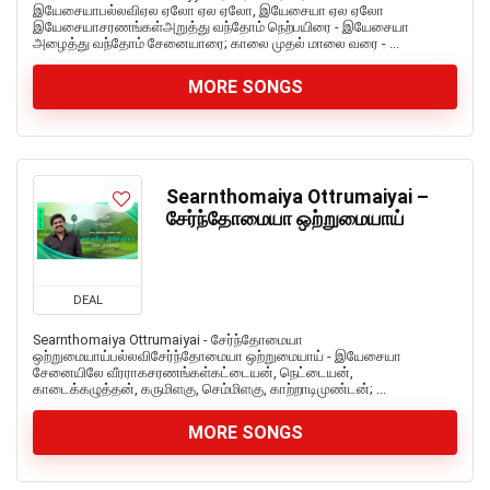
இயேசையாபல்லவிஏல ஏலோ ஏல ஏலோ, இயேசையா ஏல ஏலோ
இயேசையாசரணங்கள்அறுத்து வந்தோம் நெற்பயிரை - இயேசையா
அழைத்து வந்தோம் சேனையாரை; காலை முதல் மாலை வரை - ...
MORE SONGS
Searnthomaiya Ottrumaiyai –
சேர்ந்தோமையா ஒற்றுமையாய்
DEAL
Searnthomaiya Ottrumaiyai - சேர்ந்தோமையா
ஒற்றுமையாய்பல்லவிசேர்ந்தோமையா ஒற்றுமையாய் - இயேசையா
சேனையிலே வீரராகசரணங்கள்கட்டையன், நெட்டையன்,
காடைக்கழுத்தன், கருமிளகு, செம்மிளகு, காற்றாடிமுண்டன்; ...
MORE SONGS