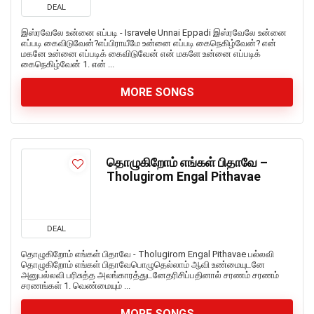
DEAL
இஸ்ரவேலே உன்னை எப்படி - Isravele Unnai Eppadi இஸ்ரவேலே உன்னை
எப்படி கைவிடுவேன்?எப்பிராயீமே உன்னை எப்படி கைநெகிழ்வேன்? என்
மகனே உன்னை எப்படிக் கைவிடுவேன் என் மகளே உன்னை எப்படிக்
கைநெகிழ்வேன் 1. என் ...
MORE SONGS
தொழுகிறோம் எங்கள் பிதாவே –
Tholugirom Engal Pithavae
DEAL
தொழுகிறோம் எங்கள் பிதாவே - Tholugirom Engal Pithavae பல்லவி
தொழுகிறோம் எங்கள் பிதாவேபொழுதெல்லாம் ஆவி உண்மையுடனே
அனுபல்லவி பரிசுத்த அலங்காரத்துடனேதரிசிப்பதினால் சரணம் சரணம்
சரணங்கள் 1. வெண்மையும் ...
MORE SONGS