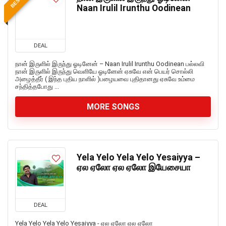
Naan Irulil Irunthu Oodinean
DEAL
நான் இருளில் இருந்து ஓடினேன் – Naan Irulil Irunthu Oodinean பல்லவி
நான் இருளில் இருந்து வெளியே ஓடினேன் ஏசுவே என் பெயர் சொல்லி
அழைத்தீர் ( இந்த புதிய நாளில் )பழையவை புதிதானது ஏசுவே உம்மை
சந்தித்தபோது ...
MORE SONGS
Yela Yelo Yela Yelo Yesaiyya –
ஏல ஏலோ ஏல ஏலோ இயேசையா
DEAL
Yela Yelo Yela Yelo Yesaiyya - ஏல ஏலோ ஏல ஏலோ