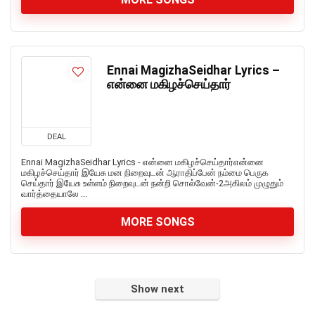
Ennai MagizhaSeidhar Lyrics –
என்னை மகிழச்செய்தார்
DEAL
Ennai MagizhaSeidhar Lyrics - என்னை மகிழச்செய்தார்என்னை
மகிழச்செய்தார் இயேசு மன நிறைவுடன் ஆராதிப்பேன் நம்மை பெருக
செய்தார் இயேசு உள்ளம் நிறைவுடன் நன்றி சொல்வேன்-2அகிலம் முழுதும்
வார்த்தையாலே ...
MORE SONGS
Show next