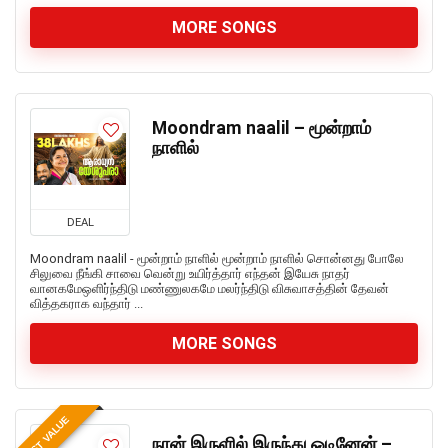
MORE SONGS
Moondram naalil – மூன்றாம்
நாளில்
DEAL
Moondram naalil - மூன்றாம் நாளில் மூன்றாம் நாளில் சொன்னது போலே
சிலுவை நீங்கி சாவை வென்று உயிர்த்தார் எந்தன் இயேசு நாதர்
வானகமேஒளிர்ந்திடு மண்ணுலகமே மலர்ந்திடு விசுவாசத்தின் தேவன்
வித்தகராக வந்தார் ...
MORE SONGS
BEST VALUE
நான் இருளில் இருந்து ஓடினேன் –