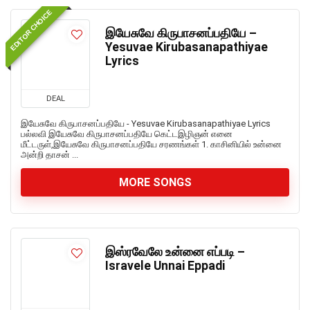
EDITOR CHOICE
இயேசுவே கிருபாசனப்பதியே –
Yesuvae Kirubasanapathiyae
Lyrics
DEAL
இயேசுவே கிருபாசனப்பதியே - Yesuvae Kirubasanapathiyae Lyrics
பல்லவி இயேசுவே கிருபாசனப்பதியே கெட்டஇழிஞன் எனை
மீட்டருள்,இயேசுவே கிருபாசனப்பதியே சரணங்கள் 1. காசினியில் உன்னை
அன்றி தாசன் ...
MORE SONGS
இஸ்ரவேலே உன்னை எப்படி –
Isravele Unnai Eppadi