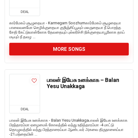
DEAL
கார்மேகம் சூழுதையா - Karmegam Soozhumகார்மேகம் சூழுதையா
பாலைவனமோ செழிக்குதையா குறிஞ்சிப்பூவும் மலருதையா நீ பொறந்த
சேதி கேட்டுவான்லோக தேவதையும் புல்லரிச்சி நிக்குதையாபூலோக தாய்
மடியும் நீ தவழ ...
MORE SONGS
பாலன் இயேசு உனக்காக – Balan
Yesu Unakkaga
DEAL
பாலன் இயேசு உனக்காக - Balan Yesu Unakkagaபாலன் இயேசு உனக்காக
பிறந்தாரம்மா ஏழைமைக் கோலத்தில் வந்து உதித்தாரம்மா -4 மாட்டு
தொழுவத்தில் வந்து பிறந்தாரைய்யா ஆண்டவர் அகவை திருநாளைய்யா
-21.மந்தையின் ...