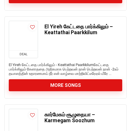
El Yireh கேட்டதை பார்க்கிலும் –
Keattathai Paarkkilum
DEAL
El Yireh கேட்டதை பார்க்கிலும் - Keattathai Paarkkilumகேட்டதை
பார்க்கிலும் கேளாததை அதிகமாக பெற்றவன் நான் பெற்றவன் நான் -2உம்
தயாளத்தின் உதாரணமாய் நீர் என் வாழ்வை மாற்றிவிட்டீரேஏல் யீரே ...
MORE SONGS
கார்மேகம் சூழுதையா –
Karmegam Soozhum