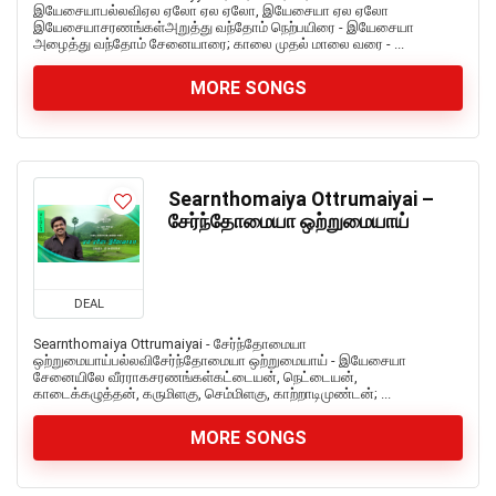
இயேசையாபல்லவிஏல ஏலோ ஏல ஏலோ, இயேசையா ஏல ஏலோ
இயேசையாசரணங்கள்அறுத்து வந்தோம் நெற்பயிரை - இயேசையா
அழைத்து வந்தோம் சேனையாரை; காலை முதல் மாலை வரை - ...
MORE SONGS
Searnthomaiya Ottrumaiyai –
சேர்ந்தோமையா ஒற்றுமையாய்
DEAL
Searnthomaiya Ottrumaiyai - சேர்ந்தோமையா
ஒற்றுமையாய்பல்லவிசேர்ந்தோமையா ஒற்றுமையாய் - இயேசையா
சேனையிலே வீரராகசரணங்கள்கட்டையன், நெட்டையன்,
காடைக்கழுத்தன், கருமிளகு, செம்மிளகு, காற்றாடிமுண்டன்; ...
MORE SONGS