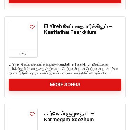
El Yireh கேட்டதை பார்க்கிலும் –
Keattathai Paarkkilum
DEAL
El Yireh கேட்டதை பார்க்கிலும் - Keattathai Paarkkilumகேட்டதை
பார்க்கிலும் கேளாததை அதிகமாக பெற்றவன் நான் பெற்றவன் நான் -2உம்
தயாளத்தின் உதாரணமாய் நீர் என் வாழ்வை மாற்றிவிட்டீரேஏல் யீரே ...
MORE SONGS
கார்மேகம் சூழுதையா –
Karmegam Soozhum