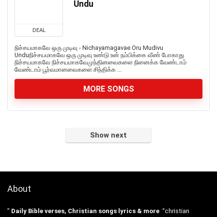
Undu
DEAL
நிச்சயமாகவே ஒரு முடிவு - Nichayamagavae Oru Mudivu
Unduநிச்சயமாகவே ஒரு முடிவு உண்டு உன் நம்பிக்கை வீண் போகாது
நிச்சயமாகவே நிச்சயமாகவேமுந்தினவைகளை நினைக்க வேண்டாம்
வேண்டாம் பூர்வமானவைகளை சிந்திக்க ...
MORE SONGS
Show next
About
”
Daily Bible verses, Christian songs lyrics & more
“christian