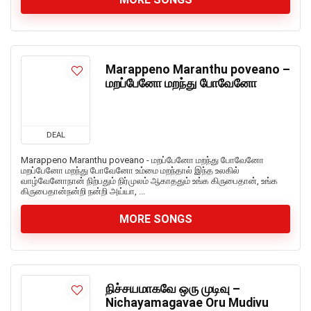
Marappeno Maranthu poveano –
மறப்பேனோ மறந்து போவேனோ
DEAL
Marappeno Maranthu poveano - மறப்பேனோ மறந்து போவேனோ
மறப்பேனோ மறந்து போவேனோ உம்மை மறந்தால் இந்த உலகில்
வாழ்வேனோநான் நிற்பதும் நிர்முலம் ஆகாததும் உங்க கிருபைதான், உங்க
கிருபைதான்நன்றி நன்றி அய்யா, ...
MORE SONGS
நிச்சயமாகவே ஒரு முடிவு –
Nichayamagavae Oru Mudivu