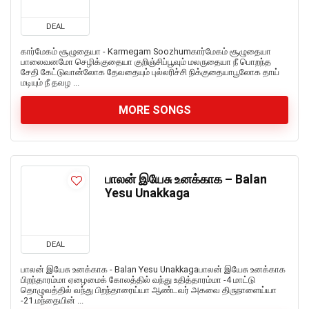
DEAL
கார்மேகம் சூழுதையா - Karmegam Soozhumகார்மேகம் சூழுதையா
பாலைவனமோ செழிக்குதையா குறிஞ்சிப்பூவும் மலருதையா நீ பொறந்த
சேதி கேட்டுவான்லோக தேவதையும் புல்லரிச்சி நிக்குதையாபூலோக தாய்
மடியும் நீ தவழ ...
MORE SONGS
பாலன் இயேசு உனக்காக – Balan
Yesu Unakkaga
DEAL
பாலன் இயேசு உனக்காக - Balan Yesu Unakkagaபாலன் இயேசு உனக்காக
பிறந்தாரம்மா ஏழைமைக் கோலத்தில் வந்து உதித்தாரம்மா -4 மாட்டு
தொழுவத்தில் வந்து பிறந்தாரைய்யா ஆண்டவர் அகவை திருநாளைய்யா
-21.மந்தையின் ...