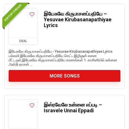
EDITOR CHOICE
இயேசுவே கிருபாசனப்பதியே –
Yesuvae Kirubasanapathiyae
Lyrics
DEAL
இயேசுவே கிருபாசனப்பதியே - Yesuvae Kirubasanapathiyae Lyrics
பல்லவி இயேசுவே கிருபாசனப்பதியே கெட்டஇழிஞன் எனை
மீட்டருள்,இயேசுவே கிருபாசனப்பதியே சரணங்கள் 1. காசினியில் உன்னை
அன்றி தாசன் ...
MORE SONGS
இஸ்ரவேலே உன்னை எப்படி –
Isravele Unnai Eppadi