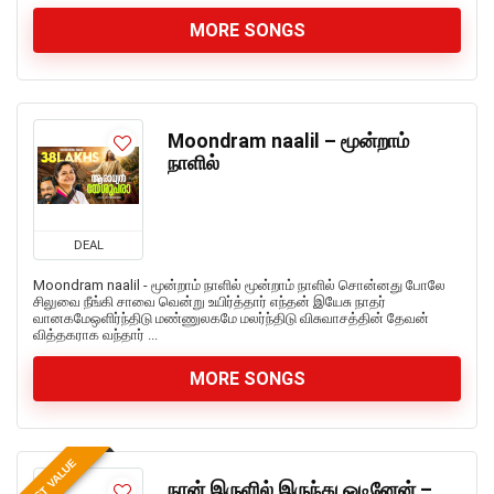
MORE SONGS
Moondram naalil – மூன்றாம்
நாளில்
DEAL
Moondram naalil - மூன்றாம் நாளில் மூன்றாம் நாளில் சொன்னது போலே
சிலுவை நீங்கி சாவை வென்று உயிர்த்தார் எந்தன் இயேசு நாதர்
வானகமேஒளிர்ந்திடு மண்ணுலகமே மலர்ந்திடு விசுவாசத்தின் தேவன்
வித்தகராக வந்தார் ...
MORE SONGS
BEST VALUE
நான் இருளில் இருந்து ஓடினேன் –