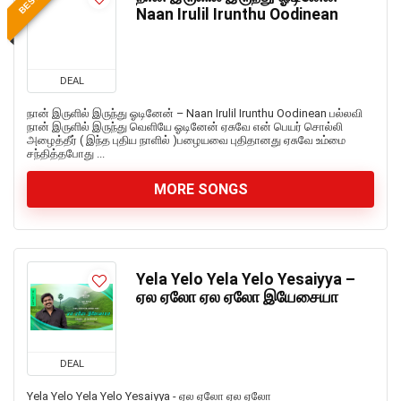
Naan Irulil Irunthu Oodinean
DEAL
நான் இருளில் இருந்து ஓடினேன் – Naan Irulil Irunthu Oodinean பல்லவி
நான் இருளில் இருந்து வெளியே ஓடினேன் ஏசுவே என் பெயர் சொல்லி
அழைத்தீர் ( இந்த புதிய நாளில் )பழையவை புதிதானது ஏசுவே உம்மை
சந்தித்தபோது ...
MORE SONGS
Yela Yelo Yela Yelo Yesaiyya –
ஏல ஏலோ ஏல ஏலோ இயேசையா
DEAL
Yela Yelo Yela Yelo Yesaiyya - ஏல ஏலோ ஏல ஏலோ