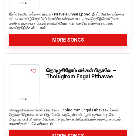
DEAL
இஸ்ரவேலே உன்னை எப்படி - Isravele Unnai Eppadi இஸ்ரவேலே உன்னை
எப்படி கைவிடுவேன்?எப்பிராயீமே உன்னை எப்படி கைநெகிழ்வேன்? என்
மகனே உன்னை எப்படிக் கைவிடுவேன் என் மகளே உன்னை எப்படிக்
கைநெகிழ்வேன் 1. என் ...
MORE SONGS
தொழுகிறோம் எங்கள் பிதாவே –
Tholugirom Engal Pithavae
DEAL
தொழுகிறோம் எங்கள் பிதாவே - Tholugirom Engal Pithavae பல்லவி
தொழுகிறோம் எங்கள் பிதாவேபொழுதெல்லாம் ஆவி உண்மையுடனே
அனுபல்லவி பரிசுத்த அலங்காரத்துடனேதரிசிப்பதினால் சரணம் சரணம்
சரணங்கள் 1. வெண்மையும் ...
MORE SONGS