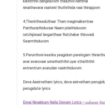
karaththil dangiduvom thaazhvil nammai
ninaithavarai vaalvinil thuthithida vaai thirappom
4.Therintheaduthaar Tham magimaikentrae
Parithuraithiduvaar Naam pilaithiduvom
ratchipinaal langarithaar Ratchakar thiruvadi
Searrnthiduvom
5.Perunthoni keatka yeagidum paralogam thiranth
avar avaruvaar unnathaththil uyar sthalththil
entrentrum avarudan vaalnthiduvom
Deva Aasirvatham lyircs, deva asirvatham perugidu
perugidute lyrics
Ennai Ninaikkum Nalla Deivam Lyrics – என்னை நின