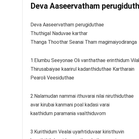
Deva Aaseervatham perugidutha
Deva Aaseervatham perugiduthae
Thuthigal Naduvae karthar
Thanga Thoothar Seanai Tham magimaiyodiranga
1.Elumbu Seeyonae Oli vanthathae erinthidum Vil
Thirusabaiyae kaarirul kadanthiduthae Kartharain
Pearoli Veesiduthae
2.Nalamudan nammai ithuvarai nilai niruthiduthae
avar kirubai kanmani poal kadasi varai
kaathidum paramania vaalthiduvom
3.Kurithidum Vealai uyarhtiduvaar kiristhuvin