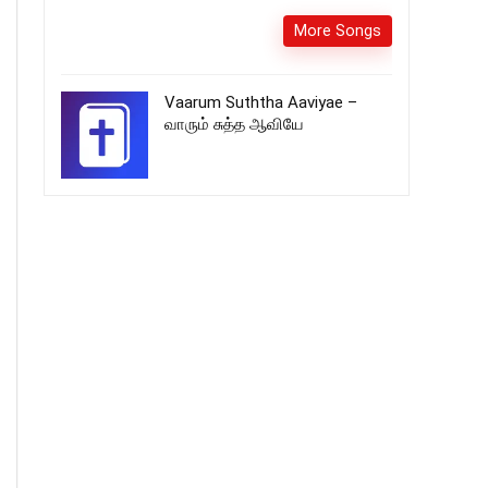
More Songs
Vaarum Suththa Aaviyae –
வாரும் சுத்த ஆவியே