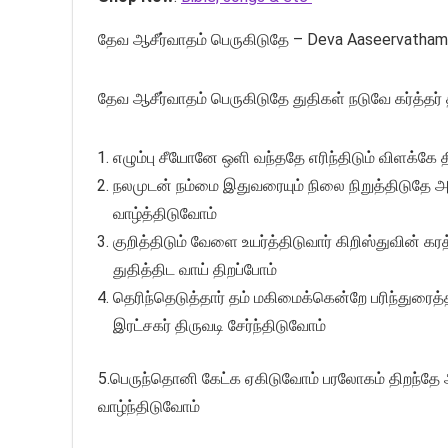
தேவ ஆசீர்வாதம் பெருகிடுதே – Deva Aaseervatham
தேவ ஆசீர்வாதம் பெருகிடுதே துதிகள் நடுவே கர்த்த
எழும்பு சீயோனே ஒளி வந்ததே எரிந்திடும் விளக்கே 
நலமுடன் நம்மை இதுவரையும் நிலை நிறுத்திடுதே
வாழ்த்திடுவோம்
குறித்திடும் வேளை உயர்த்திடுவார் கிறிஸ்துவின் 
துதித்திட வாய் திறப்போம்
தெரிந்தெடுத்தார் தம் மகிமைக்கென்றே பரிந்துரைத்த
இரட்சகர் திருவடி சேர்ந்திடுவோம்
5.பெருந்தொனி கேட்க ஏகிடுவோம் பரலோகம் திறந்தே அ
வாழ்ந்திடுவோம்