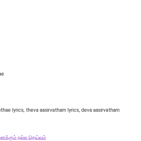
ae
thae lyrics, theva aasirvatham lyrics, deva aasirvatham
ைக்கும் நல்ல தெய்வம்