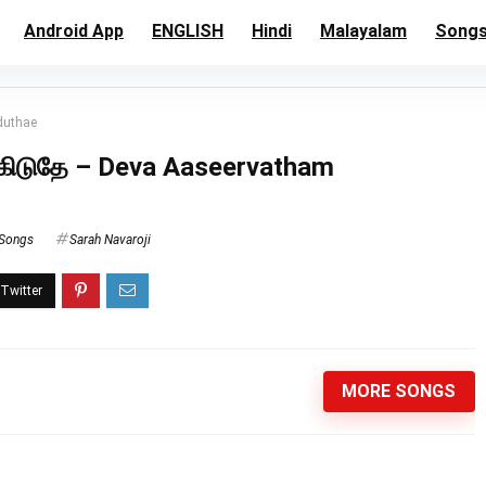
Android App
ENGLISH
Hindi
Malayalam
Song
duthae
ுகிடுதே – Deva Aaseervatham
 Songs
Sarah Navaroji
MORE SONGS