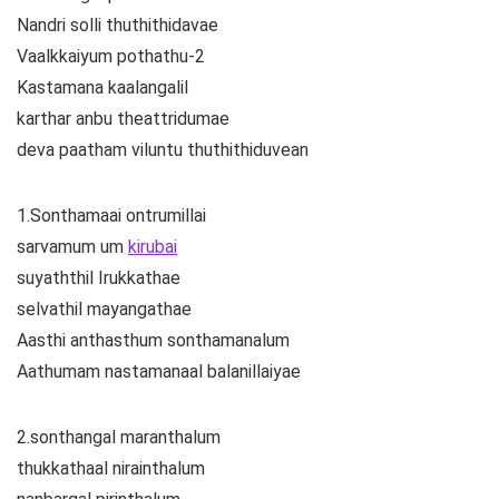
Nandri solli thuthithidavae
Vaalkkaiyum pothathu-2
Kastamana kaalangalil
karthar anbu theattridumae
deva paatham viluntu thuthithiduvean
1.Sonthamaai ontrumillai
sarvamum um
kirubai
suyaththil Irukkathae
selvathil mayangathae
Aasthi anthasthum sonthamanalum
Aathumam nastamanaal balanillaiyae
2.sonthangal maranthalum
thukkathaal nirainthalum