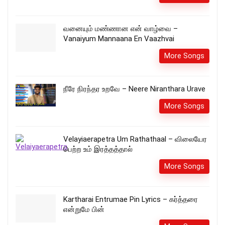
வனையும் மண்ணான என் வாழ்வை –
Vanaiyum Mannaana En Vaazhvai
More Songs
நீரே நிரந்தர உறவே – Neere Niranthara Urave
More Songs
Velayiaerapetra Um Rathathaal – விலையேர
பெற்ற உம் இரத்தத்தால்
More Songs
Kartharai Entrumae Pin Lyrics – கர்த்தரை
என்றுமே பின்