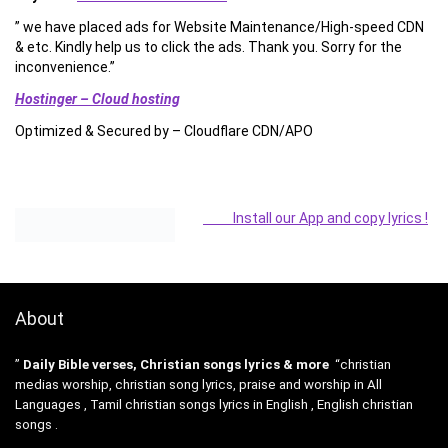
” we have placed ads for Website Maintenance/High-speed CDN
& etc. Kindly help us to click the ads. Thank you. Sorry for the
inconvenience.”
Hostinger – Cloud hosting
Optimized & Secured by – Cloudflare CDN/APO
Install our App and copy lyrics !
About
”
Daily Bible verses, Christian songs lyrics & more
“christian
medias worship, christian song lyrics, praise and worship in All
Languages , Tamil christian songs lyrics in English , English christian
songs .