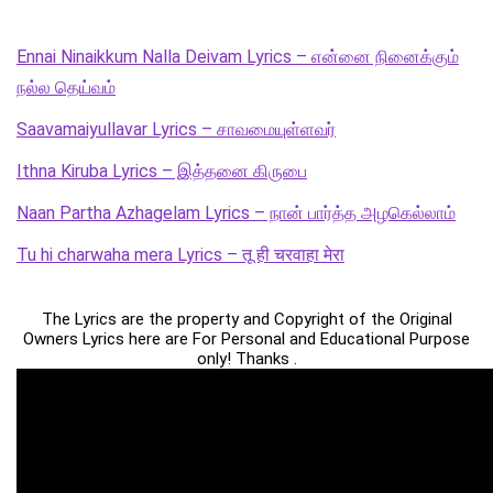
Ennai Ninaikkum Nalla Deivam Lyrics – என்னை நினைக்கும்
நல்ல தெய்வம்
Saavamaiyullavar Lyrics – சாவமையுள்ளவர்
Ithna Kiruba Lyrics – இத்தனை கிருபை
Naan Partha Azhagelam Lyrics – நான் பார்த்த அழகெல்லாம்
Tu hi charwaha mera Lyrics – तू ही चरवाहा मेरा
The Lyrics are the property and Copyright of the Original
Owners Lyrics here are For Personal and Educational Purpose
only! Thanks .