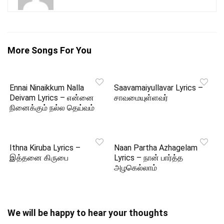
More Songs For You
Ennai Ninaikkum Nalla
Saavamaiyullavar Lyrics –
Deivam Lyrics – என்னை
சாவமையுள்ளவர்
நினைக்கும் நல்ல தெய்வம்
Ithna Kiruba Lyrics –
Naan Partha Azhagelam
இத்தனை கிருபை
Lyrics – நான் பார்த்த
அழகெல்லாம்
We will be happy to hear your thoughts