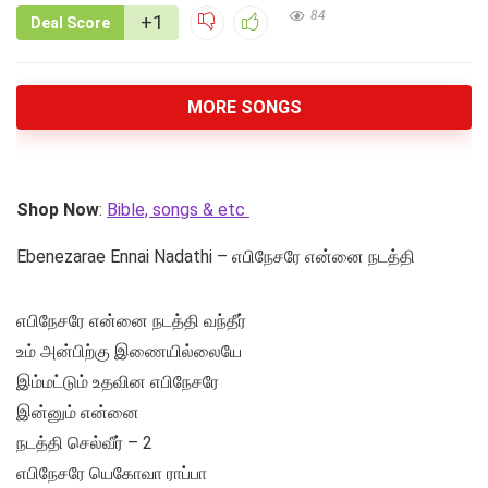
84
+1
Deal Score
MORE SONGS
Shop Now
:
Bible, songs & etc
Ebenezarae Ennai Nadathi – எபிநேசரே என்னை நடத்தி
எபிநேசரே என்னை நடத்தி வந்தீர்
உம் அன்பிற்கு இணையில்லையே
இம்மட்டும் உதவின எபிநேசரே
இன்னும் என்னை
நடத்தி செல்வீர் – 2
எபிநேசரே யெகோவா ராப்பா