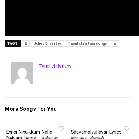
TAGS:
E
Juliet Silvester
Tamil christian songs
எ
Tamil christians
More Songs For You
Ennai Ninaikkum Nalla
Saavamaiyullavar Lyrics –
Deivam Lyrics – என்னை
சாவமையுள்ளவர்