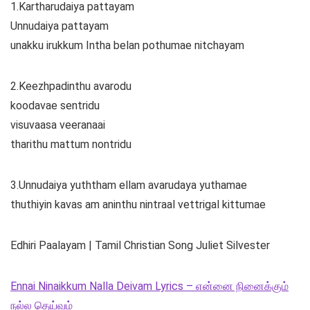
1.Kartharudaiya pattayam
Unnudaiya pattayam
unakku irukkum Intha belan pothumae nitchayam
2.Keezhpadinthu avarodu
koodavae sentridu
visuvaasa veeranaai
tharithu mattum nontridu
3.Unnudaiya yuththam ellam avarudaya yuthamae
thuthiyin kavas am aninthu nintraal vettrigal kittumae
Edhiri Paalayam | Tamil Christian Song Juliet Silvester
Ennai Ninaikkum Nalla Deivam Lyrics – என்னை நினைக்கும்
நல்ல தெய்வம்