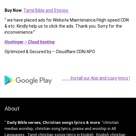
Buy Now
:
Tamil Bible and Stories
” we have placed ads for Website Maintenance/High-speed CDN
& etc. Kindly help us to click the ads. Thank you. Sorry for the
inconvenience.”
Hostinger – Cloud hosting
Optimized & Secured by – Cloudflare CDN/APO
Install our App and copy lyrics !
About
”
Daily Bible verses, Christian songs lyrics & more
“christian
medias worship, christian song lyrics, praise and worship in All
Languages , Tamil christian songs lyrics in English , English christian