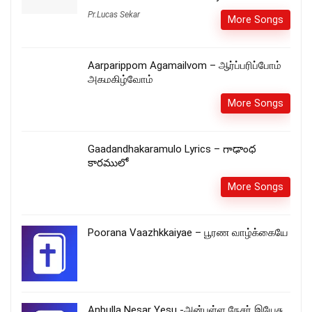
Pr.Lucas Sekar
More Songs
Aarparippom Agamailvom – ஆர்ப்பரிப்போம்
அகமகிழ்வோம்
More Songs
Gaadandhakaramulo Lyrics – గాఢాంధ
కారములో
More Songs
Poorana Vaazhkkaiyae – பூரண வாழ்க்கையே
Anbulla Nesar Yesu -அன்புள்ள நேசர் இயேசு