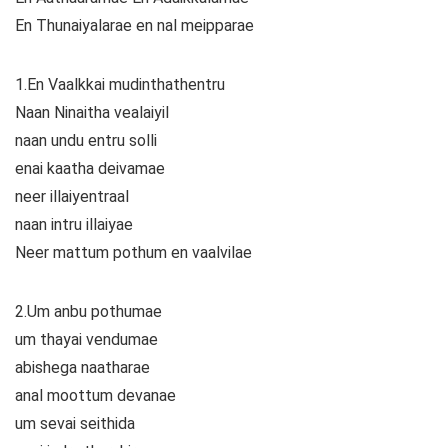
En Thunaiyalarae en nal meipparae
1.En Vaalkkai mudinthathentru
Naan Ninaitha vealaiyil
naan undu entru solli
enai kaatha deivamae
neer illaiyentraal
naan intru illaiyae
Neer mattum pothum en vaalvilae
2.Um anbu pothumae
um thayai vendumae
abishega naatharae
anal moottum devanae
um sevai seithida