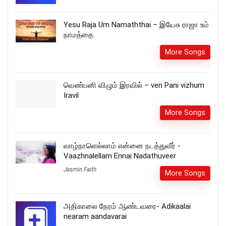
Yesu Raja Um Namaththai – இயேசு ராஜா உம்
நாமத்தை
More Songs
வெண்பனி விழும் இரவில் – ven Pani vizhum
Iravil
More Songs
வாழ்நாளெல்லாம் என்னை நடத்துவீர் -
Vaazhnalellam Ennai Nadathuveer
Jasmin Faith
More Songs
அதிகாலை நேரம் ஆண்டவரை- Adikaalai
nearam aandavarai