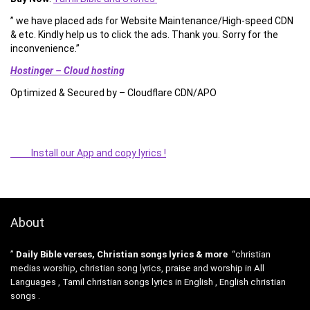
” we have placed ads for Website Maintenance/High-speed CDN
& etc. Kindly help us to click the ads. Thank you. Sorry for the
inconvenience.”
Hostinger – Cloud hosting
Optimized & Secured by – Cloudflare CDN/APO
Install our App and copy lyrics !
About
”
Daily Bible verses, Christian songs lyrics & more
“christian
medias worship, christian song lyrics, praise and worship in All
Languages , Tamil christian songs lyrics in English , English christian
songs .