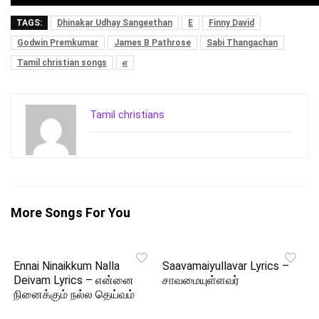
TAGS:
Dhinakar Udhay Sangeethan
E
Finny David
Godwin Premkumar
James B Pathrose
Sabi Thangachan
Tamil christian songs
எ
Tamil christians
More Songs For You
Ennai Ninaikkum Nalla
Saavamaiyullavar Lyrics –
Deivam Lyrics – என்னை
சாவமையுள்ளவர்
நினைக்கும் நல்ல தெய்வம்