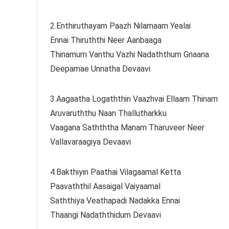
2.Enthiruthayam Paazh Nilamaam Yealai
Ennai Thiruththi Neer Aanbaaga
Thinamum Vanthu Vazhi Nadaththum Gnaana
Deepamae Unnatha Devaavi
3.Aagaatha Logaththin Vaazhvai Ellaam Thinam
Aruvaruththu Naan Thallutharkku
Vaagana Sathththa Manam Tharuveer Neer
Vallavaraagiya Devaavi
4.Bakthiyin Paathai Vilagaamal Ketta
Paavaththil Aasaigal Vaiyaamal
Saththiya Veathapadi Nadakka Ennai
Thaangi Nadaththidum Devaavi