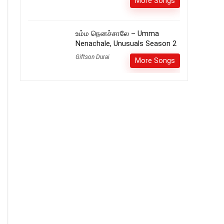
More Songs
உம்ம நெனச்சாலே – Umma
Nenachale, Unusuals Season 2
Giftson Durai
More Songs