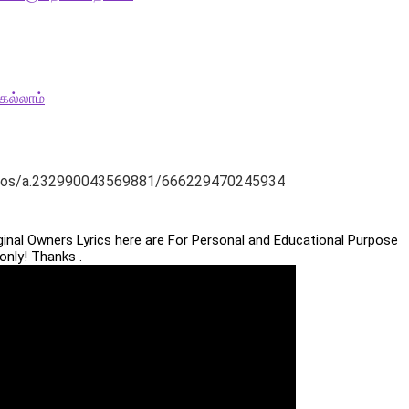
ெல்லாம்
hotos/a.232990043569881/666229470245934
iginal Owners Lyrics here are For Personal and Educational Purpose
only! Thanks .