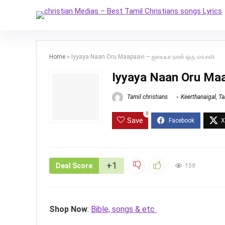
Home
»
Iyyaya Naan Oru Maapaavi – ஐயையா நான் ஒரு மாபாவி
Iyyaya Naan Oru Ma
Tamil christians
Keerthanaigal
,
Ta
0
Save
+1
Deal Score
159
Shop Now
:
Bible, songs & etc