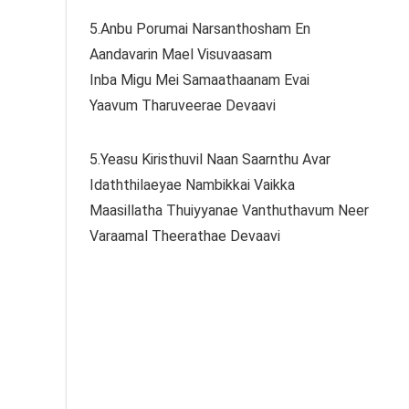
5.Anbu Porumai Narsanthosham En
Aandavarin Mael Visuvaasam
Inba Migu Mei Samaathaanam Evai
Yaavum Tharuveerae Devaavi
5.Yeasu Kiristhuvil Naan Saarnthu Avar
Idaththilaeyae Nambikkai Vaikka
Maasillatha Thuiyyanae Vanthuthavum Neer
Varaamal Theerathae Devaavi