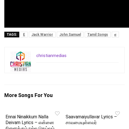
TAGS:
E
Jack Warrior
John Samuel
Tamil Songs
எ
christianmedias
More Songs For You
Ennai Ninaikkum Nalla
Saavamaiyullavar Lyrics –
Deivam Lyrics – என்னை
சாவமையுள்ளவர்
நினைக்கும் நல்ல தெய்வம்