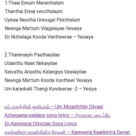
1.Thaai Ennum Maranthalum
Thanthai Ennai veruthalaum
Uyiraai Nesitha Uravugal Pirinthalum
Neenga Mattum Vilagalayae Yesaiya
En Nizhalaga Kooda Vantheerae – Yesaiya
2.Thanimaiyin Paathaiyilae
Udainthu Naan Nirkaiyilae
Seivathu Ariyathu Kalangiya Vealaiyilae
Neenga Mattum Kooda Iruntheer Yesaiya
Um karankalil Thangi Kondeerae -2 – Yesiya
உம் முகத்தின் ஒளியால் – Um Mugaththin Oliyaal
Azhagaana padaipe song lyrics – அழகான படைப்பே
En Kanneerai Christian Song Lyrics
கண்ணீரை காண்கின்ற தேவன் – Kanneerai Kaankintra Devan