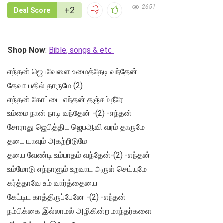
2651
+2
Deal Score
Shop Now
:
Bible, songs & etc
எந்தன் ஜெபவேளை உமைத்தேடி வந்தேன்
தேவா பதில் தாருமே (2)
எந்தன் கோட்டை எந்தன் தஞ்சம் நீரே
உம்மை நான் நாடி வந்தேன் -(2) -எந்தன்
சோராது ஜெபித்திட ஜெபஆவி வரம் தாருமே
தடை யாவும் அகற்றிடுமே
தயை வேண்டி உம்பாதம் வந்தேன்-(2) -எந்தன்
உம்மோடு எந்நாளும் உறவாட அருள் செய்யுமே
கர்த்தாவே உம் வார்த்தையை
கேட்டிட காத்திருப்பேனே -(2) -எந்தன்
நம்பிக்கை இல்லாமல் அழிகின்ற மாந்தர்களை