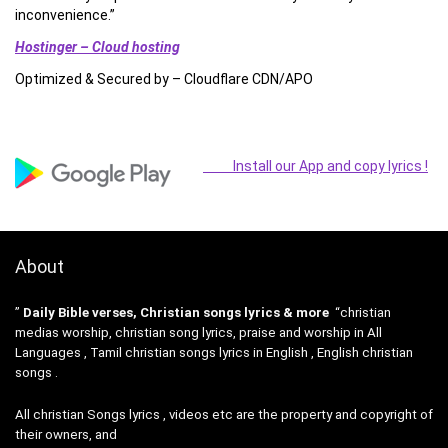
inconvenience.”
Hostinger – Cloud hosting
Optimized & Secured by – Cloudflare CDN/APO
Install our App and copy lyrics !
About
”
Daily Bible verses, Christian songs lyrics & more
“christian
medias worship, christian song lyrics, praise and worship in All
Languages , Tamil christian songs lyrics in English , English christian
songs .
All christian Songs lyrics , videos etc are the property and copyright of
their owners, and