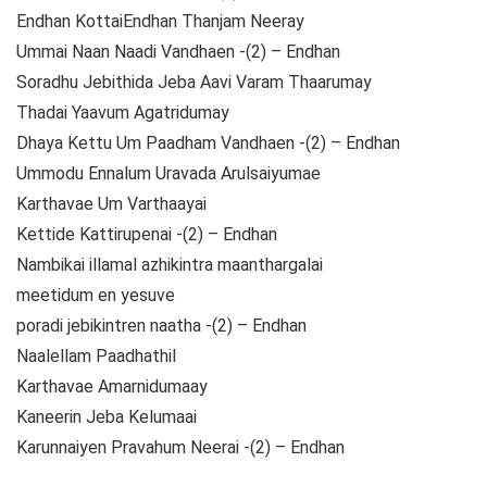
Endhan KottaiEndhan Thanjam Neeray
Ummai Naan Naadi Vandhaen -(2) – Endhan
Soradhu Jebithida Jeba Aavi Varam Thaarumay
Thadai Yaavum Agatridumay
Dhaya Kettu Um Paadham Vandhaen -(2) – Endhan
Ummodu Ennalum Uravada Arulsaiyumae
Karthavae Um Varthaayai
Kettide Kattirupenai -(2) – Endhan
Nambikai illamal azhikintra maanthargalai
meetidum en yesuve
poradi jebikintren naatha -(2) – Endhan
Naalellam Paadhathil
Karthavae Amarnidumaay
Kaneerin Jeba Kelumaai
Karunnaiyen Pravahum Neerai -(2) – Endhan