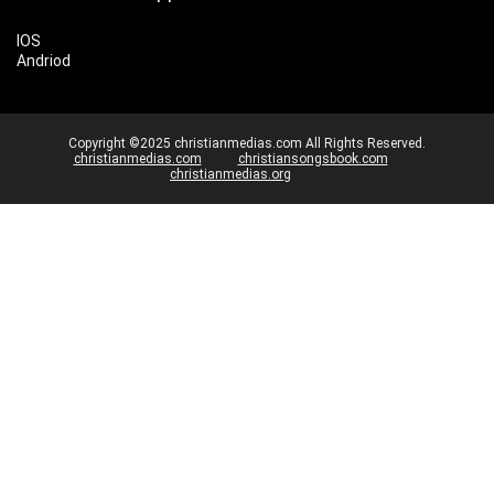
IOS
Andriod
Copyright ©2025 christianmedias.com All Rights Reserved.
christianmedias.com
christiansongsbook.com
christianmedias.org