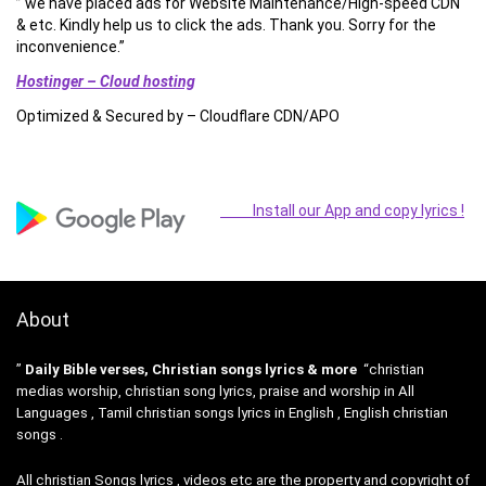
” we have placed ads for Website Maintenance/High-speed CDN
& etc. Kindly help us to click the ads. Thank you. Sorry for the
inconvenience.”
Hostinger – Cloud hosting
Optimized & Secured by – Cloudflare CDN/APO
Install our App and copy lyrics !
About
”
Daily Bible verses, Christian songs lyrics & more
“christian
medias worship, christian song lyrics, praise and worship in All
Languages , Tamil christian songs lyrics in English , English christian
songs .
All christian Songs lyrics , videos etc are the property and copyright of