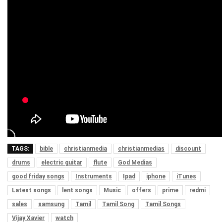
TAGS:
bible
christianmedia
christianmedias
discount
drums
electric guitar
flute
God Medias
good friday songs
Instruments
Ipad
iphone
iTunes
Latest songs
lent songs
Music
offers
prime
redmi
sales
samsung
Tamil
Tamil Song
Tamil Songs
Vijay Xavier
watch