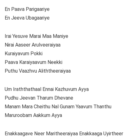
En Paava Parigaariye
En Jeeva Ubagaariye
Irai Yesuve Marai Maa Maniye
Nirai Aaseer Arulveeraiyaa
Kuraiyavum Pokki
Paava Karaiyaavum Neekki
Puthu Vaazhvu Aliththeeraiyaa
Um Iraththathaal Ennai Kazhuvum Ayya
Pudhu Jeevan Tharum Dhevane
Manam Mara Cheithu Nal Gunam Yaavum Thanthu
Maruroobam Aakkum Ayya
Enakkaagave Neer Maritheeraiyaa Enakkaaga Uyirtheer