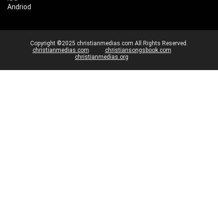
Andriod
Copyright ©2025 christianmedias.com All Rights Reserved.
christianmedias.com
christiansongsbook.com
christianmedias.org