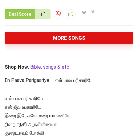
116
+1
Deal Score
MORE SONGS
Shop Now
:
Bible, songs & etc
En Paava Parigaariye – என் பாவ பரிகாரியே
என் பாவ பரிகாரியே
என் ஜீவ உபகாரியே
இறை இயேசுவே மறை மாமணியே
நிறை ஆசீர் அருள்வீரையா
குறையாவும் போக்கி