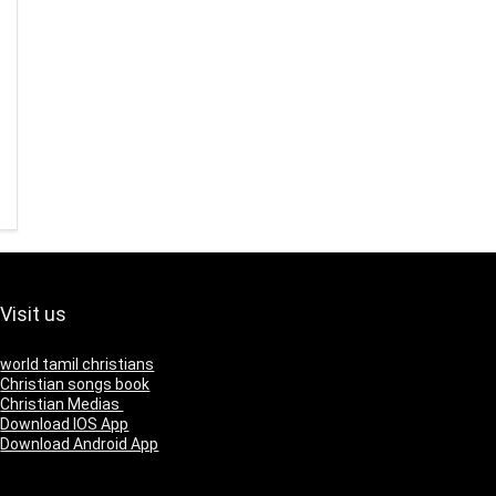
Visit us
world tamil christians
Christian songs book
Christian Medias
Download IOS App
Download Android App