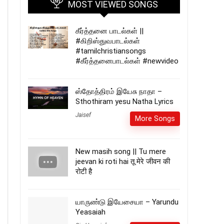
MOST VIEWED SONGS
கீர்த்தனை பாடல்கள் ||
#கிறிஸ்துவபாடல்கள்
#tamilchristiansongs
#கீர்த்தனைபாடல்கள் #newvideo
ஸ்தோத்திரம் இயேசு நாதா –
Sthothiram yesu Natha Lyrics
Jaisef
More Songs
New masih song || Tu mere
jeevan ki roti hai तू मेरे जीवन की
रोटी है
யாருண்டு இயேசையா – Yarundu
Yeasaiah