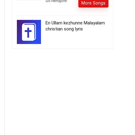
Sis.Hemajohn
More Songs
En Ullam kezhunne Malayalam
christian song lyris