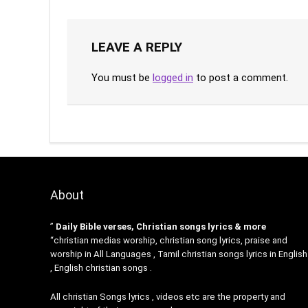
LEAVE A REPLY
You must be
logged in
to post a comment.
About
”
Daily Bible verses, Christian songs lyrics & more
“christian medias worship, christian song lyrics, praise and
worship in All Languages , Tamil christian songs lyrics in English
, English christian songs .
All christian Songs lyrics , videos etc are the property and