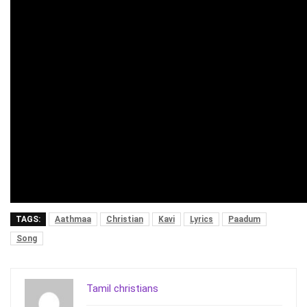
TAGS:
Aathmaa
Christian
Kavi
Lyrics
Paadum
Song
Tamil christians