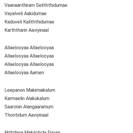
Vaanaanthiram Seliththidumae
Vayalveli Aakidumae
Kaduveli Kaliththidumae
Karththarin Aaviyinaal
Allaelooyaa Allaelooyaa
Allaelooyaa Allaelooyaa
Allaelooyaa Allaelooyaa
Allaelooyaa Aamen
Leepanon Makimaikalum
Karmaelin Alakukalum
Saaronin Alangaaramum
Thontidum Aaviyinaal
Niththiya Makilchchi Enrum