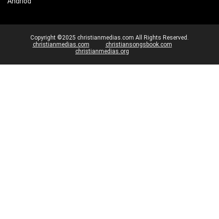
Andriod
Copyright ©2025 christianmedias.com All Rights Reserved.
christianmedias.com
christiansongsbook.com
christianmedias.org