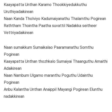
Kaayapatta Unthan Karamo Thookkiyedukkuthu
Uruthiyadaikirean
Naan Kanda Tholviyo Kadumaiyanathu Thalarnthu Pogirean
Raththam Thointha Paatha suvattil Nadakka seitheer
Vettriyadaikirean
Naan sumakkum Sumaikalao Paaramanathu Sornthu
Pogirean
Kaayapatta Unthan thozhkalo Sumaiyai Thaanguthu Amaithi
Adaikirean
Naan Nambum Ulgamo maranthu Poguthu Udainthu
Pogirean
Anbu Kalantha Unthan Anaippil Mayangi Pogirean Elunthu
nadakkirean