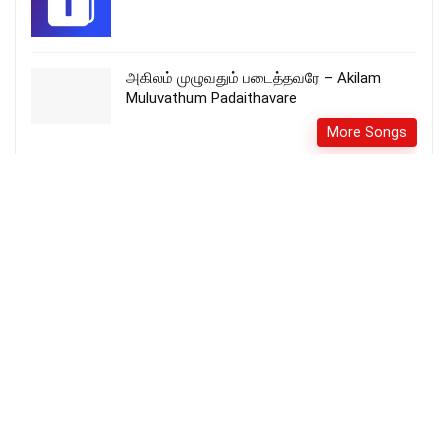
அகிலம் முழுவதும் படைத்தவரே – Akilam
Muluvathum Padaithavare
More Songs
Nambikkaiyin Kaaranar Neerae – என்
நம்பிக்கையின் காரணர் நீரே song lyrics
More Songs