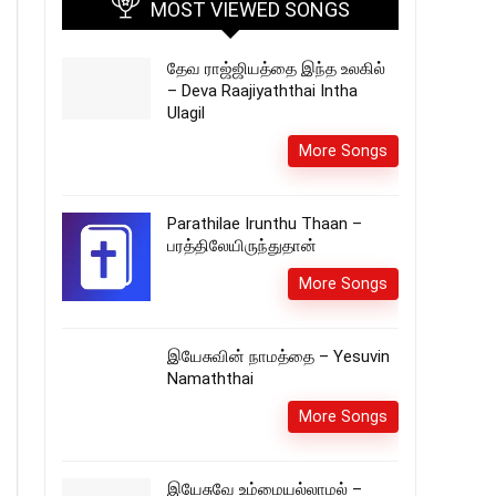
MOST VIEWED SONGS
தேவ ராஜ்ஜியத்தை இந்த உலகில்
– Deva Raajiyaththai Intha
Ulagil
More Songs
Parathilae Irunthu Thaan –
பரத்திலேயிருந்துதான்
More Songs
இயேசுவின் நாமத்தை – Yesuvin
Namaththai
More Songs
இயேசுவே உம்மையல்லாமல் –