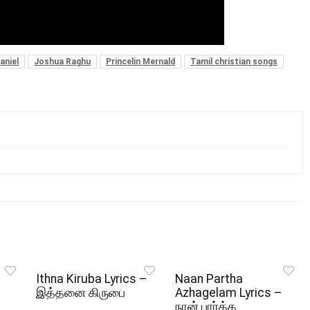
aniel
Joshua Raghu
Princelin Mernald
Tamil christian songs
Ithna Kiruba Lyrics –
Naan Partha
இத்தனை கிருபை
Azhagelam Lyrics –
நான் பார்த்த