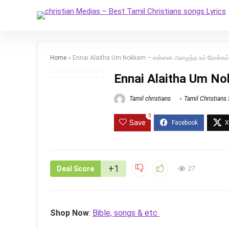
Home
»
Ennai Alaitha Um Nokkam – என்னை அழைத்த உம் நோக்கம்
Ennai Alaitha Um N
Tamil christians
Tamil Christians
0
Save
+1
Deal Score
27
Shop Now
:
Bible, songs & etc