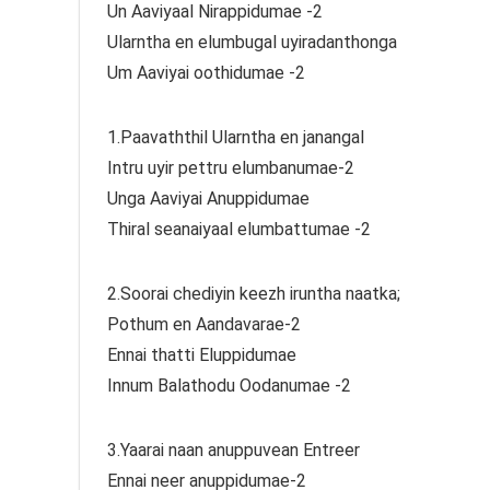
Un Aaviyaal Nirappidumae -2
Ularntha en elumbugal uyiradanthonga
Um Aaviyai oothidumae -2
1.Paavaththil Ularntha en janangal
Intru uyir pettru elumbanumae-2
Unga Aaviyai Anuppidumae
Thiral seanaiyaal elumbattumae -2
2.Soorai chediyin keezh iruntha naatka;
Pothum en Aandavarae-2
Ennai thatti Eluppidumae
Innum Balathodu Oodanumae -2
3.Yaarai naan anuppuvean Entreer
Ennai neer anuppidumae-2