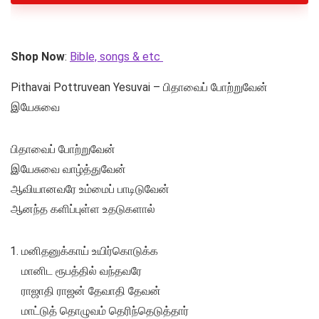
Shop Now
:
Bible, songs & etc
Pithavai Pottruvean Yesuvai – பிதாவைப் போற்றுவேன்
இயேசுவை
பிதாவைப் போற்றுவேன்
இயேசுவை வாழ்த்துவேன்
ஆவியானவரே உம்மைப் பாடிடுவேன்
ஆனந்த களிப்புள்ள உதடுகளால்
மனிதனுக்காய் உயிர்கொடுக்க
மானிட ரூபத்தில் வந்தவரே
ராஜாதி ராஜன் தேவாதி தேவன்
மாட்டுத் தொழுவம் தெரிந்தெடுத்தார்