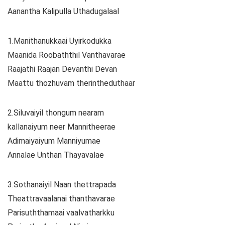
Aanantha Kalipulla Uthadugalaal
1.Manithanukkaai Uyirkodukka
Maanida Roobaththil Vanthavarae
Raajathi Raajan Devanthi Devan
Maattu thozhuvam therintheduthaar
2.Siluvaiyil thongum nearam
kallanaiyum neer Mannitheerae
Adimaiyaiyum Manniyumae
Annalae Unthan Thayavalae
3.Sothanaiyil Naan thettrapada
Theattravaalanai thanthavarae
Parisuththamaai vaalvatharkku