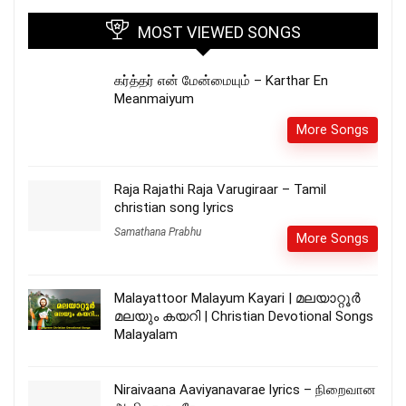
MOST VIEWED SONGS
கர்த்தர் என் மேன்மையும் – Karthar En
Meanmaiyum
More Songs
Raja Rajathi Raja Varugiraar – Tamil
christian song lyrics
Samathana Prabhu
More Songs
Malayattoor Malayum Kayari | മലയാറ്റൂർ
മലയും കയറി | Christian Devotional Songs
Malayalam
Niraivaana Aaviyanavarae lyrics – நிறைவான