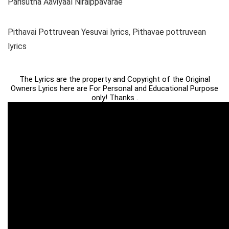
Parisutha Aaviyaal Niraippavarae
Pithavai Pottruvean Yesuvai lyrics, Pithavae pottruvean
lyrics
The Lyrics are the property and Copyright of the Original
Owners Lyrics here are For Personal and Educational Purpose
only! Thanks .