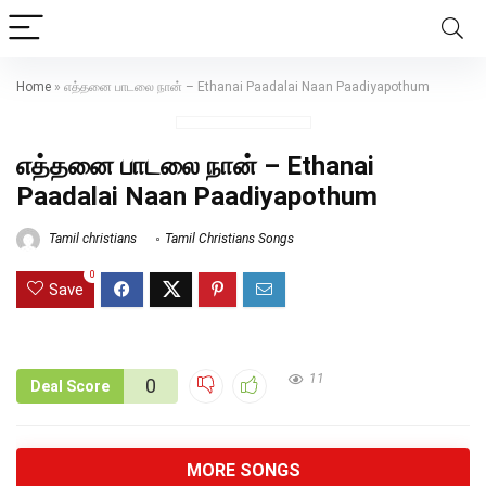
Home
»
எத்தனை பாடலை நான் – Ethanai Paadalai Naan Paadiyapothum
எத்தனை பாடலை நான் – Ethanai
Paadalai Naan Paadiyapothum
Tamil christians
Tamil Christians Songs
0
Save
11
0
Deal Score
MORE SONGS