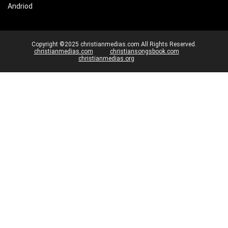
Andriod
Copyright ©2025 christianmedias.com All Rights Reserved.
christianmedias.com
christiansongsbook.com
christianmedias.org