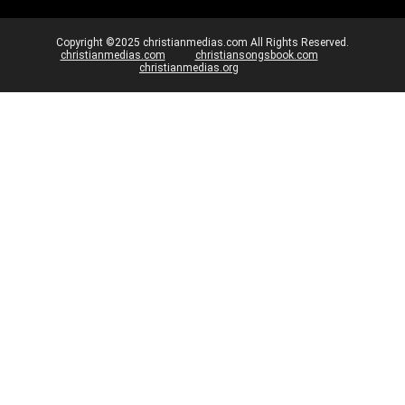
Copyright ©2025 christianmedias.com All Rights Reserved.
christianmedias.com
christiansongsbook.com
christianmedias.org