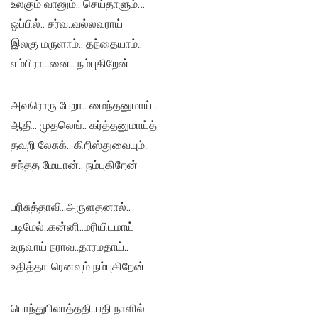
உலகும் வானும்.. செய்தாளும்…
ஒப்பில்.. சர்வ..வல்லவராய்
இலகு மருளாம்.. தந்தையாம்..
எம்பிரா…னை.. நம்புகிறேன்
அவரொரு பேறா.. மைந்தனுமாய்…
ஆதி.. முதலெங்.. கர்த்தனுமாய்த்
தவறி லேசுக்.. கிறிஸ்துவையும்..
சந்தத மேயான்.. நம்புகிறேன்
பரிசுத்தாவி..அருளதனால்..
படிமேல்..கன்னி..மரியிடமாய்
உருவாய் நராவ..தாரமதாய்..
உதித்தா..ரெனவும் நம்புகிறேன்
பொந்துபிலாத்ததி..பதி நாளில்..