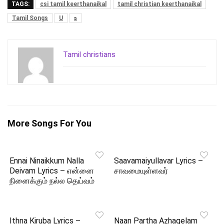
TAGS:
csi tamil keerthanaikal
tamil christian keerthanaikal
Tamil Songs
U
உ
Tamil christians
More Songs For You
Ennai Ninaikkum Nalla
Saavamaiyullavar Lyrics –
Deivam Lyrics – என்னை
சாவமையுள்ளவர்
நினைக்கும் நல்ல தெய்வம்
Ithna Kiruba Lyrics –
Naan Partha Azhagelam