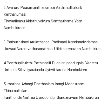
2.Avaroru Pearamainthanumaai Aathimuthalenk
Karthanumaai
Thavarileasu Kiristhuvaiyum Santhathame Yaan
Nambukirean
3.Parisuththavi Arulathanaal Padimael Kannimariyidamaai
Uruvaai Nararavatharamathaai Uthitharenavum Nambukiren
4.Ponthupilaththi Pathinaalil Pugalarupaadugalai Yeattru
Unthum Siluvaiyaraiundu Uyirvittarena Nambukiren
5.Iranthae Adangi Paathaalam Irangi Moontraam
Thinamathilae
Iranthorida Nintrae Uyirodu Elunthareanavum Nambukiren