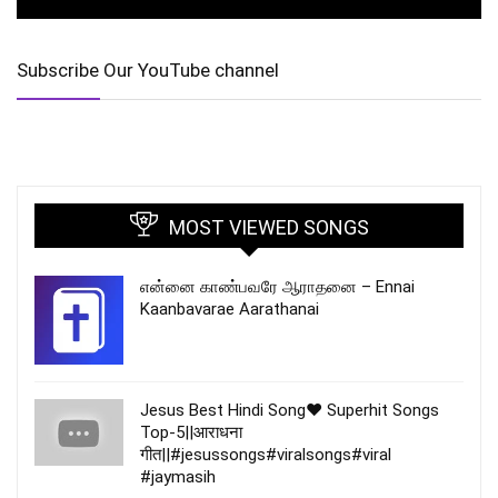
Subscribe Our YouTube channel
MOST VIEWED SONGS
என்னை காண்பவரே ஆராதனை – Ennai
Kaanbavarae Aarathanai
Jesus Best Hindi Song❤️ Superhit Songs
Top-5||आराधना
गीत||#jesussongs#viralsongs#viral
#jaymasih