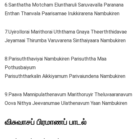
6.Santhatha Motcham Eluntharuli Saruvavalla Paranana
Enthan Thanvala Paarisamae Irukkirarena Nambukiren
7.Uyirollorai Marithorai Uththama Gnaya Theerththidavae
Jeyamaai Thirumba Varuvarena Sinthaiyaara Nambukiren
8.Parisuththaviyai Nambukiren Parisuththa Maa
Pothusbaiyum
Parisuththarkalin Aikkiyamum Parivaiundena Nambukiren
9.Paava Mannipulathenavum Marithoruyir Theluvaaranavum
Oova Nithya Jeevanumae Ulathenavum Yaan Nambukiren
விசுவாசப் பிரமாணப் பாடல்