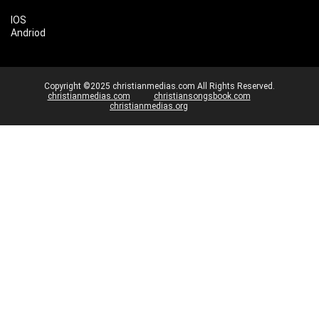
IOS
Andriod
Copyright ©2025 christianmedias.com All Rights Reserved.
christianmedias.com
christiansongsbook.com
christianmedias.org