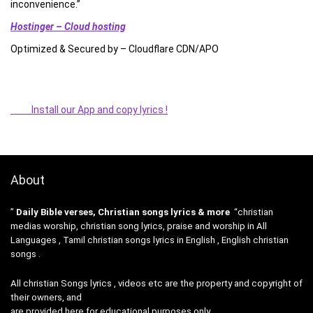
inconvenience.”
Hostinger – Cloud hosting
Optimized & Secured by – Cloudflare CDN/APO
Install our App and copy lyrics !
About
”
Daily Bible verses, Christian songs lyrics & more
“christian
medias worship, christian song lyrics, praise and worship in All
Languages , Tamil christian songs lyrics in English , English christian
songs .
All christian Songs lyrics , videos etc are the property and copyright of
their owners, and
are provided here for educational purposes only.