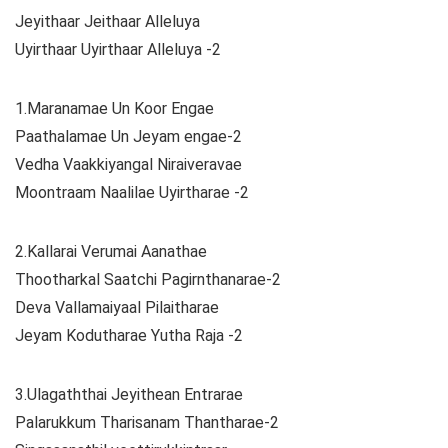
Jeyithaar Jeithaar Alleluya
Uyirthaar Uyirthaar Alleluya -2
1.Maranamae Un Koor Engae
Paathalamae Un Jeyam engae-2
Vedha Vaakkiyangal Niraiveravae
Moontraam Naalilae Uyirtharae -2
2.Kallarai Verumai Aanathae
Thootharkal Saatchi Pagirnthanarae-2
Deva Vallamaiyaal Pilaitharae
Jeyam Kodutharae Yutha Raja -2
3.Ulagaththai Jeyithean Entrarae
Palarukkum Tharisanam Thantharae-2