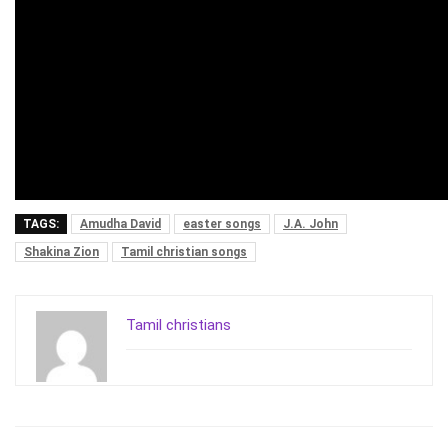
TAGS:
Amudha David
easter songs
J.A. John
Shakina Zion
Tamil christian songs
Tamil christians