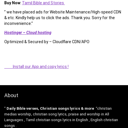
Buy Now
:
Tamil Bible and Stories
” we have placed ads for Website Maintenance/High-speed CDN
& etc. Kindly help us to click the ads. Thank you. Sorry for the
inconvenience.”
Hostinger – Cloud hosting
Optimized & Secured by – Cloudflare CDN/APO
Install our App and copy lyrics !
About
”
Daily Bible verses, Christian songs lyrics & more
“christian
medias worship, christian song lyrics, praise and worship in All
Languages , Tamil christian songs lyrics in English , English christian
songs .