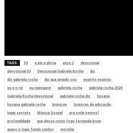
TAGS:
03
a ele a glória
atos 2
devocional
devocional 03
Devocional Gabriela Rocha
diz
diz gabriela rocha
diz que amado sou
espirito espirito
eu e o rei
eu navegarei
gabriela rocha
gabriela rocha 2020
Gabriela Rocha Devocional
gabriela rocha diz
hosana
hosana gabriela rocha
louvores
louvores de adoração
lugar secreto
Música Gospel
pra onde iremos?
profundidade
que desce como fogo fernanda brum
quero ir mais fundo senhor
worship