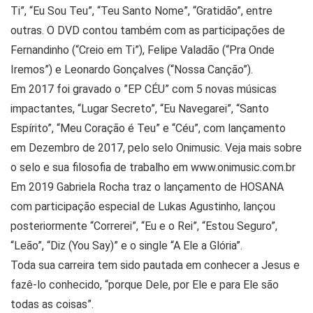
Ti”, “Eu Sou Teu”, “Teu Santo Nome”, “Gratidão”, entre
outras. O DVD contou também com as participações de
Fernandinho (“Creio em Ti”), Felipe Valadão (“Pra Onde
Iremos”) e Leonardo Gonçalves (“Nossa Canção”).
Em 2017 foi gravado o ”EP CÉU” com 5 novas músicas
impactantes, “Lugar Secreto”, “Eu Navegarei”, “Santo
Espírito”, “Meu Coração é Teu” e “Céu”, com lançamento
em Dezembro de 2017, pelo selo Onimusic. Veja mais sobre
o selo e sua filosofia de trabalho em www.onimusic.com.br
Em 2019 Gabriela Rocha traz o lançamento de HOSANA
com participação especial de Lukas Agustinho, lançou
posteriormente “Correrei”, “Eu e o Rei”, “Estou Seguro”,
“Leão”, “Diz (You Say)” e o single “A Ele a Glória”.
Toda sua carreira tem sido pautada em conhecer a Jesus e
fazê-lo conhecido, “porque Dele, por Ele e para Ele são
todas as coisas”.