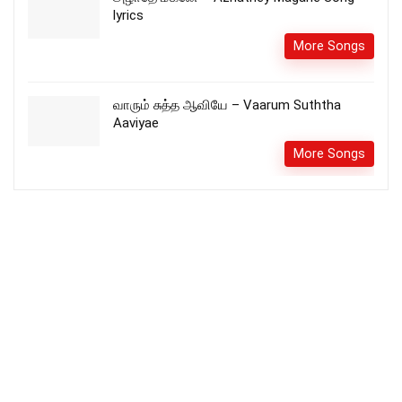
lyrics
More Songs
வாரும் சுத்த ஆவியே – Vaarum Suththa
Aaviyae
More Songs