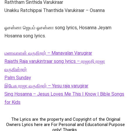
Raththam Sinthida Varukiraar
Unakku Ratchippai Thanthida Varukiraar – Osanna
ஓசன்னா ஜெயம் ஓசன்னா song lyrics, Hosanna Jeyam
Hosanna song lyrics.
மணவாளன் வருகிறார் – Manavalan Varugirar
Rajathi Raja varukintraar song lyrics – ராஜாதி ராஜா
வருகின்றார்
Palm Sunday
இயேசு ராஜா வருகிறார் – Yesu raja varugirar
Sing Hosanna – Jesus Loves Me This I Know | Bible Songs
for Kids
The Lyrics are the property and Copyright of the Original
Owners Lyrics here are For Personal and Educational Purpose
only! Thanks .