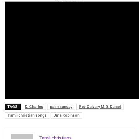
TAGS:
D. Charles
palm sunday
Rev.Calvary M.D. Daniel
Tamil christian songs
Uma Robinson
Tamil christians