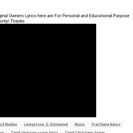
iginal Owners Lyrics here are For Personal and Educational Purpose
only! Thanks .
od Medias
Livingstone .D. Emmanuel
Music
Prarthana Nancy
ngs
Tamil christian songs lyrics
Tamil Christians Songs