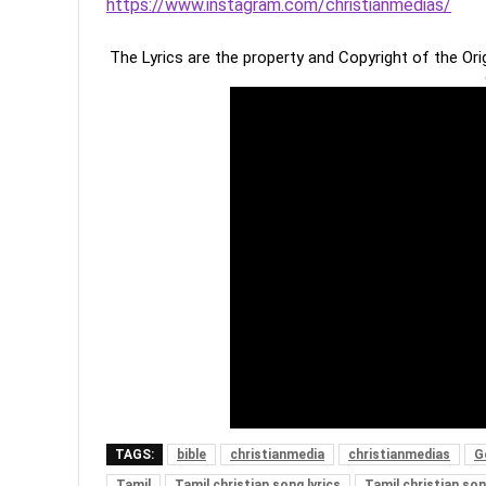
https://www.instagram.com/christianmedias/
The Lyrics are the property and Copyright of the Or
TAGS:
bible
christianmedia
christianmedias
G
Tamil
Tamil christian song lyrics
Tamil christian so