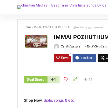
Home
»
IMMAI POZHUTHUM ENNAI – இமைப்பொழுதும் என்னை
IMMAI POZHUTHUM 
Tamil christians
Tamil Christians
0
Save
+1
Deal Score
95
Shop Now
:
Bible, songs & etc