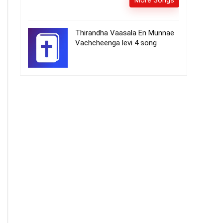
More Songs
Thirandha Vaasala En Munnae
Vachcheenga levi 4 song