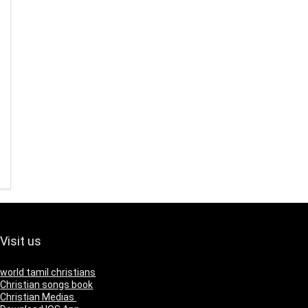
Visit us
world tamil christians
Christian songs book
Christian Medias