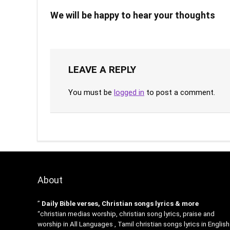
We will be happy to hear your thoughts
LEAVE A REPLY
You must be
logged in
to post a comment.
About
”
Daily Bible verses, Christian songs lyrics & more
“christian medias worship, christian song lyrics, praise and
worship in All Languages , Tamil christian songs lyrics in English