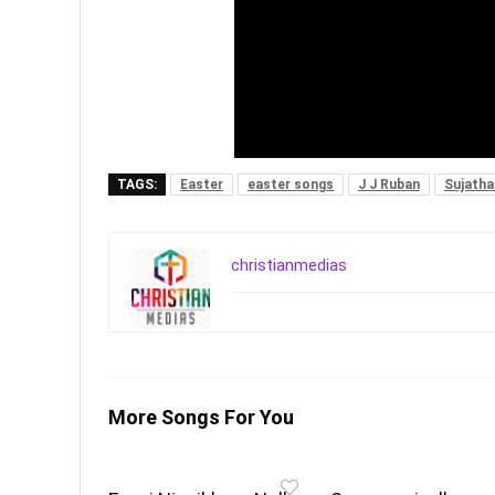
TAGS:
Easter
easter songs
J J Ruban
Sujatha
christianmedias
More Songs For You