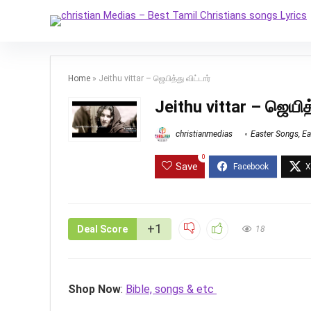
Home
»
Jeithu vittar – ஜெயித்து விட்டார்
Jeithu vittar – ஜெயித்
christianmedias
Easter Songs
,
Ea
0
Save
+1
Deal Score
18
Shop Now
:
Bible, songs & etc