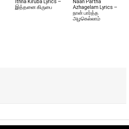
Ithna Kiruba Lyrics –
Naan Partha
இத்தனை கிருபை
Azhagelam Lyrics –
நான் பார்த்த
அழகெல்லாம்