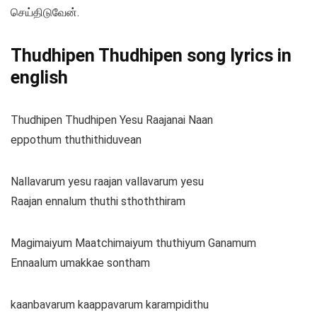
செய்திடுவேன்.
Thudhipen Thudhipen song lyrics in
english
Thudhipen Thudhipen Yesu Raajanai Naan
eppothum thuthithiduvean
Nallavarum yesu raajan vallavarum yesu
Raajan ennalum thuthi sthoththiram
Magimaiyum Maatchimaiyum thuthiyum Ganamum
Ennaalum umakkae sontham
kaanbavarum kaappavarum karampidithu