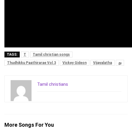
TAGS:
T
Tamil christian songs
Thudhikku Paathirarae Vol.3
Vickey Gideon
Vijayalatha
து
Tamil christians
More Songs For You