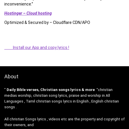
inconvenience.”
Hostinger – Cloud hosting
Optimized & Secured by – Cloudflare CDN/APO
Install our App and copy lyrics !
About
”
Daily Bible verses, Christian songs lyrics & more
“christian
medias worship, christian song lyrics, praise and worship in All
Languages , Tamil christian songs lyrics in English , English christian
songs .
All christian Songs lyrics , videos etc are the property and copyright of
their owners, and