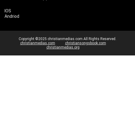
IOS
Andriod
Copyright ©2025 christianmedias.com All Rights Reserved.
christianmedias.com
christiansongsbook.com
christianmedias.org