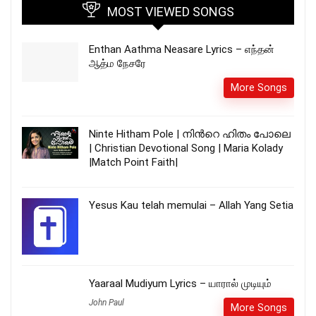
MOST VIEWED SONGS
Enthan Aathma Neasare Lyrics – எந்தன்
ஆத்ம நேசரே
More Songs
Ninte Hitham Pole | നിന്‍റെ ഹിതം പോലെ
| Christian Devotional Song | Maria Kolady
|Match Point Faith|
Yesus Kau telah memulai – Allah Yang Setia
Yaaraal Mudiyum Lyrics – யாரால் முடியும்
John Paul
More Songs