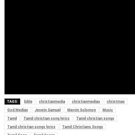
TAGS:
bible
christianmedia
christianmedias
christmas
God Medias
Jeswin Samuel
Mervin Solomon
Music
Tamil
Tamil christian song lyrics
Tamil christian songs
Tamil christian songs lyrics
Tamil Christians Songs