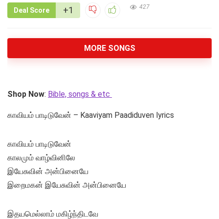
427
+1
Deal Score
MORE SONGS
Shop Now
:
Bible, songs & etc
காவியம் பாடிடுவேன் – Kaaviyam Paadiduven lyrics
காவியம் பாடிடுவேன்
காலமும் வாழ்வினிலே
இயேசுவின் அன்பினையே
இறைமகன் இயேசுவின் அன்பினையே
இதயமெல்லாம் மகிழ்ந்திடவே