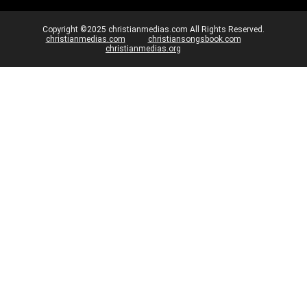
Copyright ©2025 christianmedias.com All Rights Reserved.
christianmedias.com
christiansongsbook.com
christianmedias.org