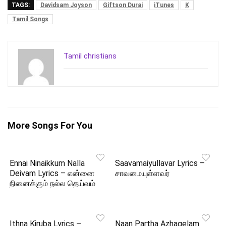
TAGS:
Davidsam Joyson
Giftson Durai
iTunes
K
Tamil Songs
Tamil christians
More Songs For You
Ennai Ninaikkum Nalla
Saavamaiyullavar Lyrics –
Deivam Lyrics – என்னை
சாவமையுள்ளவர்
நினைக்கும் நல்ல தெய்வம்
Ithna Kiruba Lyrics –
Naan Partha Azhagelam