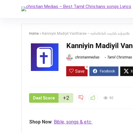
Home
»
Kanniyin Madiyil Vantharae – கன்னியின் மடியில் வந்தாரே
Kanniyin Madiyil Van
christianmedias
Tamil Christmas
0
Save
+2
Deal Score
90
Shop Now
:
Bible, songs & etc