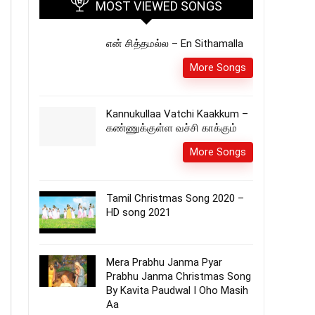
MOST VIEWED SONGS
என் சித்தமல்ல – En Sithamalla
More Songs
Kannukullaa Vatchi Kaakkum –
கண்ணுக்குள்ள வச்சி காக்கும்
More Songs
Tamil Christmas Song 2020 –
HD song 2021
Mera Prabhu Janma Pyar
Prabhu Janma Christmas Song
By Kavita Paudwal I Oho Masih
Aa