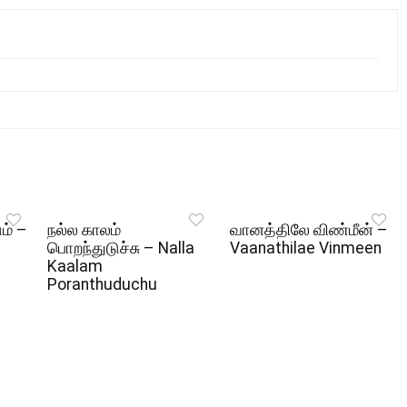
ும் –
நல்ல காலம்
வானத்திலே விண்மீன் –
பொறந்துடுச்சு – Nalla
Vaanathilae Vinmeen
Kaalam
Poranthuduchu