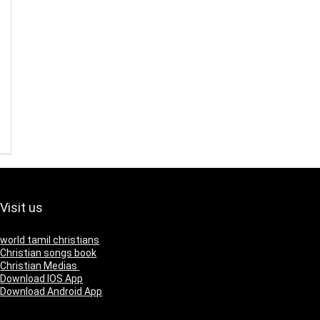
Visit us
world tamil christians
Christian songs book
Christian Medias
Download IOS App
Download Android App