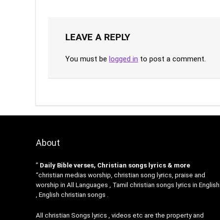
LEAVE A REPLY
You must be
logged in
to post a comment.
About
”
Daily Bible verses, Christian songs lyrics & more
“christian medias worship, christian song lyrics, praise and
worship in All Languages , Tamil christian songs lyrics in English
, English christian songs .
All christian Songs lyrics , videos etc are the property and