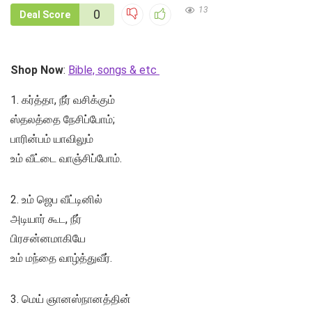
13
0
Deal Score
Shop Now
:
Bible, songs & etc
1. கர்த்தா, நீர் வசிக்கும்
ஸ்தலத்தை நேசிப்போம்;
பாரின்பம் யாவிலும்
உம் வீட்டை வாஞ்சிப்போம்.
2. உம் ஜெப வீட்டினில்
அடியார் கூட, நீர்
பிரசன்னமாகியே
உம் மந்தை வாழ்த்துவீர்.
3. மெய் ஞானஸ்நானத்தின்