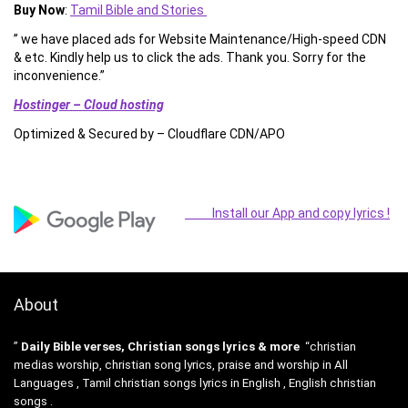
Buy Now
:
Tamil Bible and Stories
” we have placed ads for Website Maintenance/High-speed CDN
& etc. Kindly help us to click the ads. Thank you. Sorry for the
inconvenience.”
Hostinger – Cloud hosting
Optimized & Secured by – Cloudflare CDN/APO
Install our App and copy lyrics !
About
”
Daily Bible verses, Christian songs lyrics & more
“christian
medias worship, christian song lyrics, praise and worship in All
Languages , Tamil christian songs lyrics in English , English christian
songs .