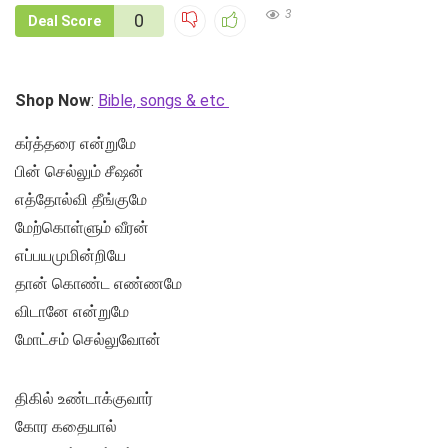
3
0
Deal Score
Shop Now
:
Bible, songs & etc
கர்த்தரை என்றுமே
பின் செல்லும் சீஷன்
எத்தோல்வி தீங்குமே
மேற்கொள்ளும் வீரன்
எப்பயமுமின்றியே
தான் கொண்ட எண்ணமே
விடானே என்றுமே
மோட்சம் செல்லுவோன்
திகில் உண்டாக்குவார்
கோர கதையால்