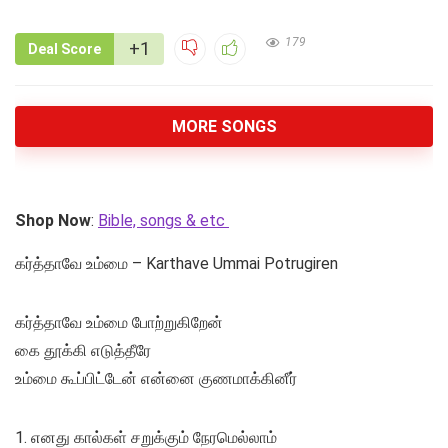
179
+1
Deal Score
MORE SONGS
Shop Now
:
Bible, songs & etc
கர்த்தாவே உம்மை – Karthave Ummai Potrugiren
கர்த்தாவே உம்மை போற்றுகிறேன்
கை தூக்கி எடுத்தீரே
உம்மை கூப்பிட்டேன் என்னை குணமாக்கினீர்
1. எனது கால்கள் சறுக்கும் நேரமெல்லாம்