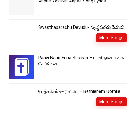
Anpae Yesuvin Anpae Song Lyrics
Swasthaparachu Devudu- స్వస్థపరచు దేవుడు
More Songs
Paavi Naan Enna Seivean – பாவி நான் என்ன
செய்வேன்
பெத்லகேம் ஊரினிலே – Bethlehem Oornile
More Songs