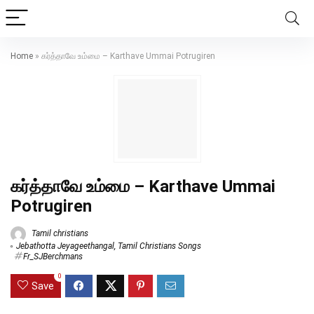
Home
»
கர்த்தாவே உம்மை – Karthave Ummai Potrugiren
கர்த்தாவே உம்மை – Karthave Ummai
Potrugiren
Tamil christians
Jebathotta Jeyageethangal
,
Tamil Christians Songs
Fr_SJBerchmans
0
Save