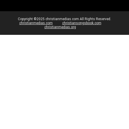
Copyright ©2025 christianmedias.com All Rights Reserved.
christianmedias.com
christiansongsbook.com
christianmedias.org