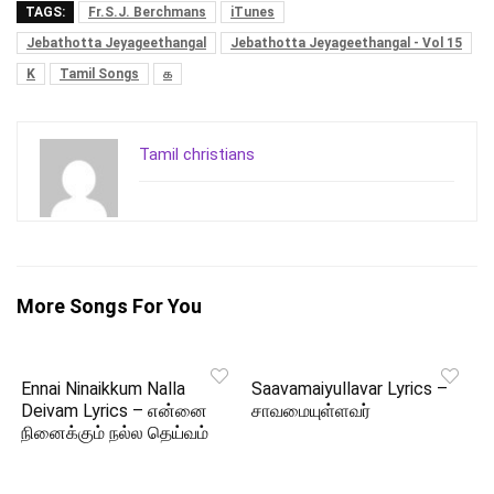
TAGS:
Fr.S.J. Berchmans
iTunes
Jebathotta Jeyageethangal
Jebathotta Jeyageethangal - Vol 15
K
Tamil Songs
க
Tamil christians
More Songs For You
Ennai Ninaikkum Nalla
Saavamaiyullavar Lyrics –
Deivam Lyrics – என்னை
சாவமையுள்ளவர்
நினைக்கும் நல்ல தெய்வம்