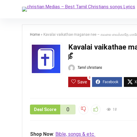
Home
»
Kavalai vaikathae maganae nee – கவலை வைக்காதே மகன
Kavalai vaikathae 
நீ
Tamil christians
0
Save
0
Deal Score
18
Shop Now
:
Bible, songs & etc